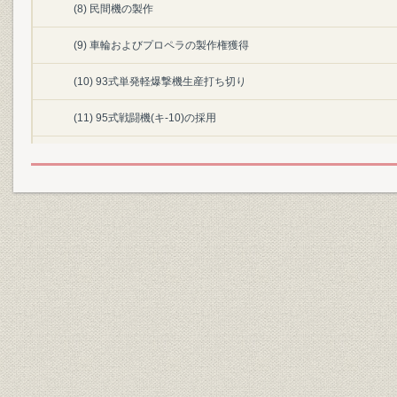
(8) 民間機の製作
(9) 車輪およびプロペラの製作権獲得
(10) 93式単発軽爆撃機生産打ち切り
(11) 95式戦闘機(キ-10)の採用
(12) 機体工場の各務原移転計画
『I』 沿革
[1] 航空機部門の自立とその拡充(昭和12年~昭和15年)
(1) 各務原工場への移転と工場拡充
(2) 98式軽爆撃機(キ-32)の設計試作
(3) 分離独立
(4) 明石工場の建設