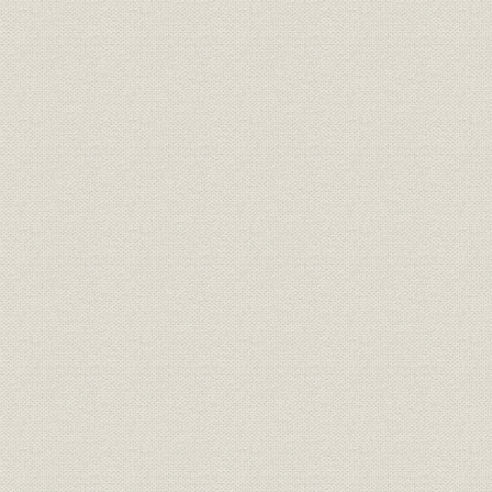
(6) 航空機工業再開への動き
[4] 航空機部門の再開(昭和27年~昭和29年)
(1) 再開への始動
(2) 国産小型機の製作(KAL連絡機とKAT練習機)
(3) 米軍機の定期分解修理
(4) 川崎ベル式47型ヘリコプタの生産
(5) 川崎航空機工業(株)の新発足
(6) バスボディ組立工場の倒壊
(7) 米空軍ジェットエンジンの修理
(8) 低速目標機(KAQ-1)の試作
[5] 航空機の生産開始(昭和29年~昭和34年)