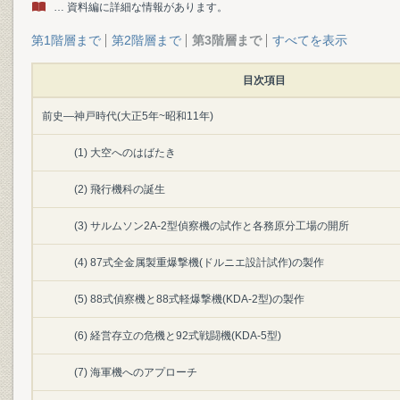
… 資料編に詳細な情報があります。
第1階層まで
第2階層まで
第3階層まで
すべてを表示
目次項目
前史―神戸時代(大正5年~昭和11年)
(1) 大空へのはばたき
(2) 飛行機科の誕生
(3) サルムソン2A-2型偵察機の試作と各務原分工場の開所
(4) 87式全金属製重爆撃機(ドルニエ設計試作)の製作
(5) 88式偵察機と88式軽爆撃機(KDA-2型)の製作
(6) 経営存立の危機と92式戦闘機(KDA-5型)
(7) 海軍機へのアプローチ