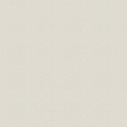
(1) 防衛力増強計画とT-33Aジェット練習機の生産内示
(2) T-33Aジェット練習機の製造
(3) 防衛庁機のオーバーホール
(4) 軽ジェット練習機(T1K1)の試作研究
(5) 64式対戦車誘導弾(KAM-3)の開発
(6) 第1次防衛力整備計画と対潜哨戒機P2V-7の生産決定
(7) P2V-7対潜哨戒機の製造
(8) 伸びるバスボディの生産
[6] 航空機部門の基盤確立(昭和34年~39年)
(1) 岐阜製作所の動き
(2) 戦闘機F-104Jへの生産参加