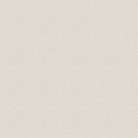
(8) 首無し飛行機と“飛燕”後継機
(9) 「キ-100」台シリーズの飛行機
(10) 4発遠距離爆撃機とイ号乙
(11) 工場疎開と空襲
(12) 終戦―戦中の航空機生産実績
[3] 戦後の再建(昭和20年~昭和27年)
(1) 航空機の生産禁止
(2) 経営陣の交代
(3) 民需への転換
(4) バスボディの製作
(5) (株)川崎岐阜製作所の誕生