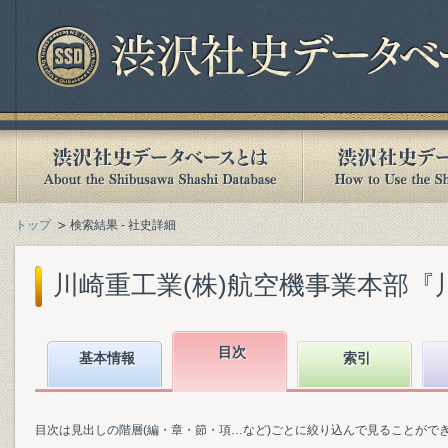
トップ
検索結果 - 社史詳細
川崎重工業(株)航空機事業本部『川崎
目次
基本情報
索引
目次は見出しの階層(編・章・節・項…など)ごとに絞り込んで見ることがで