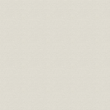
(3) YS-11中型輸送機の共同開発
(4) 大型ヘリコプタKV-107の製造
(5) 小型ヘリコプタKH4の試作・製造
(6) 関連製品の開発
(7) 高速目標機(KAQ-5)の試作
(8) バス事業の製品多様化
(9) 事業部制の採用とバス工場の焼失
[7] 航空機の自主開発と各種ヘリコプタの量産(昭和39年~47年)
(1) 航空機部門の動き
(2) P-2J対潜哨戒機
(3) C-1中型輸送機の開発と量産