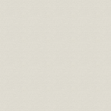
(5) 第1次生産能力拡充(陸軍示達)
(6) 試作設計部門の整備充実と生産効率の向上
(7) 多彩な試作機への挑戦
[2] 戦時体制下の航空機生産(昭和16年~昭和20年)
(1) 第2次生産能力拡充(陸軍示達)
(2) 3式戦闘機“飛燕”キ-61の誕生
(3) 新工場建設計画と戦闘機の増産
(4) 多様な研究と試作
(5) 第3次生産能力拡充(陸軍示達)と都城工場の建設
(6) 遊休工場の転用
(7) 学徒動員