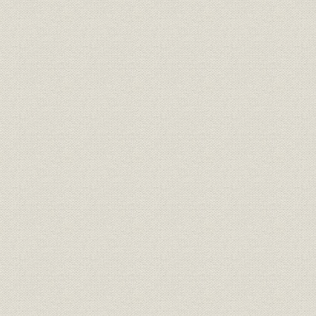
(4) XT-2超音速高等練習機の開発参画
(5) F-4EJファントム戦闘機の生産参加
(6) 小型ヘリコプタ川崎式KHR-1型リジェット・ロータ実験機の開
(7) 川崎ヒューズ式369型ヘリコプタの生産
(8) 米軍機のベトナム特需修理
(9) 79式対舟艇対戦車誘導弾と81式短距離地対空誘導弾(短SAM)の
(10) 海外下請部品(L-1011ドア)製作
(11) 技術強化と工場設備の充実
(12) 三社合併
[8] 苦境に立つ航空機部門(昭和47~51年)
(1) 第4次防衛力整備計画と当社の動向