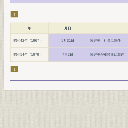
1
年
月日
昭和42年（1967）
5月31日
関好美、社長に就任
昭和54年（1979）
7月2日
関好美が相談役に就任
1