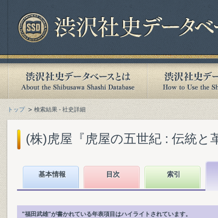
トップ
検索結果 - 社史詳細
(株)虎屋『虎屋の五世紀 : 伝統と革新
基本情報
目次
索引
"福田武雄"が書かれている年表項目はハイライトされています。