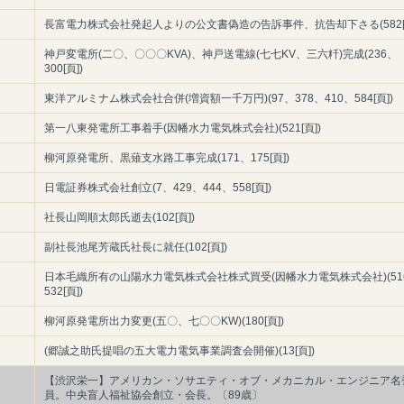
長富電力株式会社発起人よりの公文書偽造の告訴事件、抗告却下さる(582[頁
神戸変電所(二〇、〇〇〇KVA)、神戸送電線(七七KV、三六粁)完成(236、
300[頁])
東洋アルミナム株式会社合併(増資額一千万円)(97、378、410、584[頁])
第一八東発電所工事着手(因幡水力電気株式会社)(521[頁])
柳河原発電所、黒薙支水路工事完成(171、175[頁])
日電証券株式会社創立(7、429、444、558[頁])
社長山岡順太郎氏逝去(102[頁])
副社長池尾芳蔵氏社長に就任(102[頁])
日本毛織所有の山陽水力電気株式会社株式買受(因幡水力電気株式会社)(51
532[頁])
柳河原発電所出力変更(五〇、七〇〇KW)(180[頁])
(郷誠之助氏提唱の五大電力電気事業調査会開催)(13[頁])
【渋沢栄一】アメリカン・ソサエティ・オブ・メカニカル・エンジニア名
員。中央盲人福祉協会創立・会長。〔89歳〕