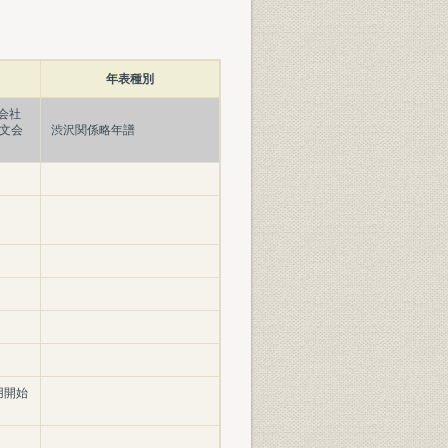
年表種別
会社
文会
渋沢関係略年譜
用開始