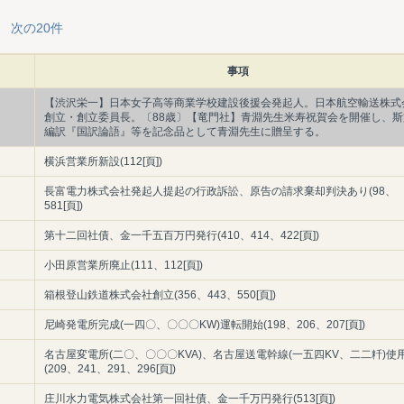
次の20件
事項
【渋沢栄一】日本女子高等商業学校建設後援会発起人。日本航空輸送株式
創立・創立委員長。〔88歳〕【竜門社】青淵先生米寿祝賀会を開催し、斯
編訳『国訳論語』等を記念品として青淵先生に贈呈する。
横浜営業所新設(112[頁])
長富電力株式会社発起人提起の行政訴訟、原告の請求棄却判決あり(98、
581[頁])
第十二回社債、金一千五百万円発行(410、414、422[頁])
小田原営業所廃止(111、112[頁])
箱根登山鉄道株式会社創立(356、443、550[頁])
尼崎発電所完成(一四〇、〇〇〇KW)運転開始(198、206、207[頁])
名古屋変電所(二〇、〇〇〇KVA)、名古屋送電幹線(一五四KV、二二粁)使
(209、241、291、296[頁])
庄川水力電気株式会社第一回社債、金一千万円発行(513[頁])