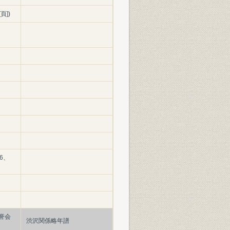
])
6、
誉会
渋沢関係略年譜