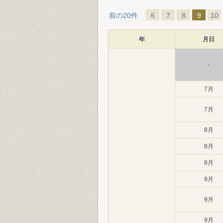
前の20件
6
7
8
9
10
年
月日
-
7月
7月
8月
8月
8月
9月
9月
9月