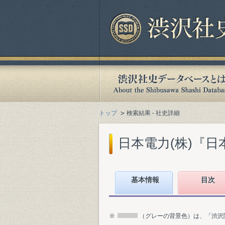
トップ
検索結果 - 社史詳細
日本電力(株)『日本
基本情報
目次
※
（グレーの背景色）は、「渋沢