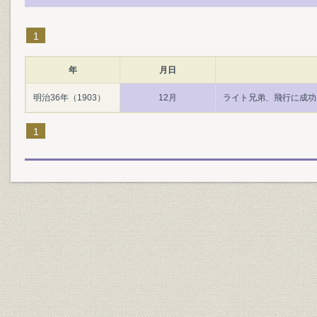
1
年
月日
明治36年（1903）
12月
ライト兄弟、飛行に成功
1