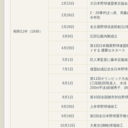
2月15日
大日本野球連盟東京協会創
2・26事件ぼっ発、斉藤
2月26日
令布告
2月28日
名古屋野球倶楽部創立(球
昭和11年（1936）
3月9日
広田弘毅内閣成立
第1回日本職業野球連盟戦
4月29日
トする 優勝セネタース
5月1日
巨人軍監督に藤本定義就
7月1日
連盟結成記念全日本野球選
第11回オリンピック大会(
8月1日
(三段跳)田島直人、水泳・
200m平泳)前畑秀子、(8
8月1日
第10回全国都市対抗野球大
8月29日
上井草野球場竣工
9月18日
第2回全日本野球選手権大
10月13日
大東京(洲崎)球場竣工