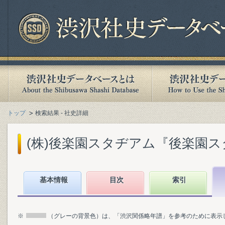
トップ
検索結果 - 社史詳細
(株)後楽園スタヂアム『後楽園スタヂ
基本情報
目次
索引
※
（グレーの背景色）は、「渋沢関係略年譜」を参考のために表示