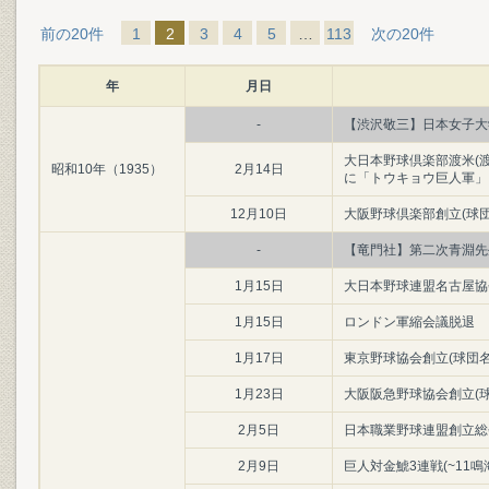
前の20件
1
2
3
4
5
…
113
次の20件
年
月日
-
【渋沢敬三】日本女子大
大日本野球倶楽部渡米(
昭和10年（1935）
2月14日
に「トウキョウ巨人軍」
12月10日
大阪野球倶楽部創立(球
-
【竜門社】第二次青淵先
1月15日
大日本野球連盟名古屋協会
1月15日
ロンドン軍縮会議脱退
1月17日
東京野球協会創立(球団名
1月23日
大阪阪急野球協会創立(球
2月5日
日本職業野球連盟創立総
2月9日
巨人対金鯱3連戦(~11