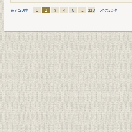
前の20件
1
2
3
4
5
…
113
次の20件