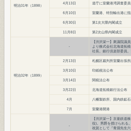
4月13日
道庁に室蘭港湾調査委員
明治31年（1898）
6月10日
室蘭港、特別輸出港に指
6月30日
第1次大隈内閣成立
11月8日
第2次山県内閣成立
【渋沢栄一】衆議院議員
-
より株式会社北海道拓殖
社長。銀行倶楽部委員。飛
2月13日
札幌区裁判所室蘭出張所
3月10日
印紙税法公布
明治32年（1899）
3月14日
関税法公布
3月22日
北海道拓殖銀行法公布
4月
八幡製鉄所、国内鉄鉱石
7月
室蘭港開港
【渋沢栄一】京釜鉄道株
役)。男爵を授けられる
-
祝賀として『青淵先生六