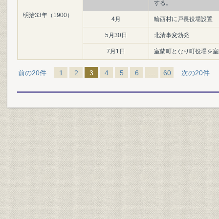
する。
明治33年（1900）
4月
輪西村に戸長役場設置
5月30日
北清事変勃発
7月1日
室蘭町となり町役場を室
前の20件
1
2
3
4
5
6
…
60
次の20件