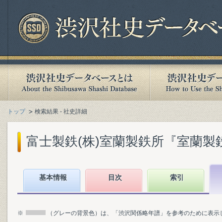
トップ
検索結果 - 社史詳細
富士製鉄(株)室蘭製鉄所『室蘭製鉄所5
基本情報
目次
索引
※
（グレーの背景色）は、「渋沢関係略年譜」を参考のために表示