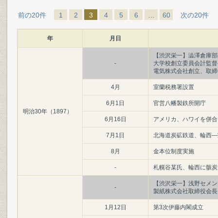
前の20件
1
2
3
4
5
6
…
60
次の20件
年
月日
【渋沢栄一】澁澤倉庫部
-
大学校創立委員会計監督
電気株式会社創立、取締
4月
室蘭税務署設置
6月1日
官営八幡製鉄所開庁
明治30年（1897）
6月16日
アメリカ、ハワイを併合
7月1日
北海道炭砿鉄道、輪西―
8月
金本位制度実施
-
札幌谷某氏、輪西に骸炭
【渋沢栄一】浅野セメン
-
製紙株式会社取締役会長を
1月12日
第3次伊藤内閣成立