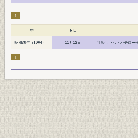
1
年
月日
昭和39年（1964）
11月12日
社歌(サトウ・ハチロー作詞
1