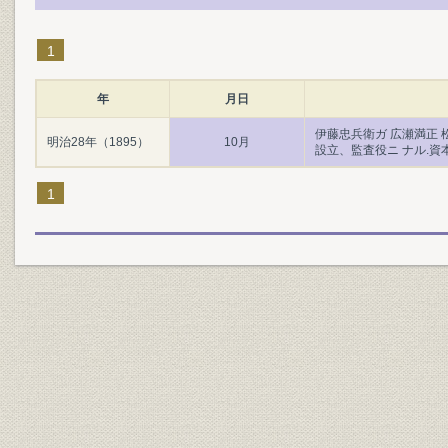
1
年
月日
伊藤忠兵衛ガ 広瀬満正 
明治28年（1895）
10月
設立、監査役ニ ナル.資本
1