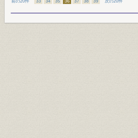
前の20件
33
34
35
36
37
38
39
次の20件