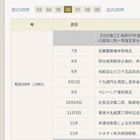
前の20件
33
34
35
36
37
38
39
次の20件
年
月日
【渋沢敬三】昭和37年度
-
の直前に勲一等瑞宝章を
7月
近畿圏整備本部発足
8月
部分核実験停止条約、米
8月
化粧品など三十五品目自
9月1日
十九億円を増資し資本金
昭和38年（1963）
9月
マレーシア連邦発足
10月24日
社長北沢敬二郎、取締役
11月3日
香港大丸創業三周年記念
11月
米通信衛星による日米間
11月
ケネディ米大統領暗殺、