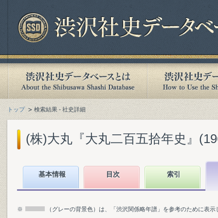
トップ
検索結果 - 社史詳細
(株)大丸『大丸二百五拾年史』(1967
基本情報
目次
索引
※
（グレーの背景色）は、「渋沢関係略年譜」を参考のために表示