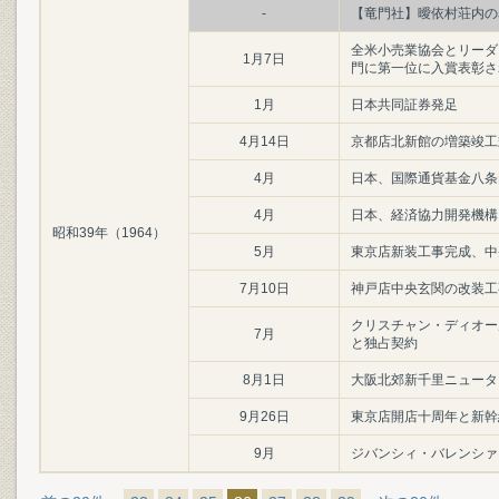
-
【竜門社】曖依村荘内の
全米小売業協会とリーダ
1月7日
門に第一位に入賞表彰さ
1月
日本共同証券発足
4月14日
京都店北新館の増築竣工
4月
日本、国際通貨基金八条
4月
日本、経済協力開発機構
昭和39年（1964）
5月
東京店新装工事完成、中
7月10日
神戸店中央玄関の改装工
クリスチャン・ディオー
7月
と独占契約
8月1日
大阪北郊新千里ニュータ
9月26日
東京店開店十周年と新幹
9月
ジバンシィ・バレンシァ