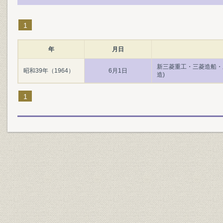
1
年
月日
新三菱重工・三菱造船・
昭和39年（1964）
6月1日
造)
1