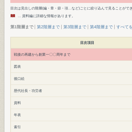
目次は見出しの階層(編・章・節・項…など)ごとに絞り込んで見ることがで
… 資料編に詳細な情報があります。
第1階層まで
第2階層まで
第3階層まで
第4階層まで
すべて
目次項目
戦後の再建から創業一〇〇周年まで
図表
後口絵
歴代社長・功労者
資料
年表
索引