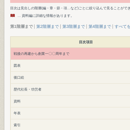
目次は見出しの階層(編・章・節・項…など)ごとに絞り込んで見ることがで
… 資料編に詳細な情報があります。
第1階層まで
第2階層まで
第3階層まで
第4階層まで
すべて
目次項目
戦後の再建から創業一〇〇周年まで
図表
後口絵
歴代社長・功労者
資料
年表
索引