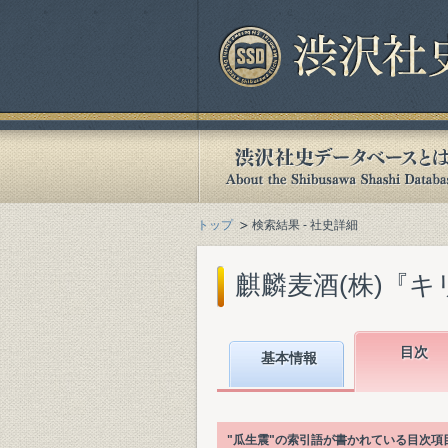
トップ
検索結果 - 社史詳細
麒麟麦酒(株)『キリ
目次
基本情報
"瓜生震"の索引語が書かれている目次