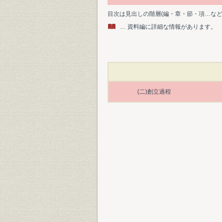
目次は見出しの階層(編・章・節・項…な
… 資料編に詳細な情報があります。
(二)創立過程