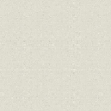
会社地所部、昭和4年]
江戸城下の各郭[前掲『古図より見たる丸ノ内』]
評定所と伝奏屋敷[前掲『江戸城』]
千代田区内の大区と小区[『千代田区史』中、昭和35年]
西の丸下の変遷と明治9年の大名小路[前掲『千代田区史』中]
官庁集中計画案(ベックマン案)[藤森照信『明治の東京計画』岩波書
三菱マークの変遷
地所係が置かれるまでに購入した主要地所家屋(明3.11~11.6)
郵便汽船三菱会社損益勘定書(明8~18)
地所家屋収支勘定書(明13後半期~14)
地所係が置かれてから丸の内土地払下げまでに購入した主要地所家屋(明