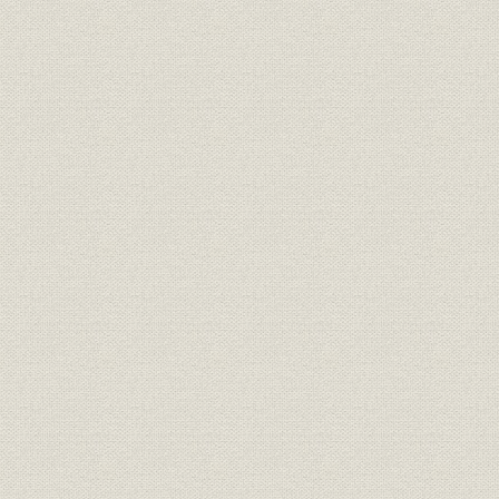
第1号館から第13号館までの入居者一覧(明44)[当社『縮刷 丸の
年]
明治末年の丸の内
児島湾開墾事業地[地図使用承認(c)昭文社 昭著第921101号]
神田三崎町三丁目1番家屋新築届(明25.3.1)
越前堀新旧地図[旧:安藤力之助『東京市全図』明治42年、新:地図使
昭著第921101号]
愛宕町新旧地図[旧:前掲『東京市全図』、新:地図使用承認(c)昭文社 
号]
内幸町新旧地図[旧:前掲『東京市全図』、新:地図使用承認(c)昭文社 
号]
三菱合資会社発足時の事業所
地所家屋ならびに営繕方勘定明細表(明26.12.15)