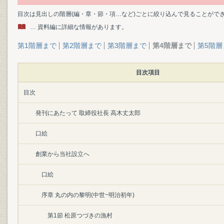
目次は見出しの階層(編・章・節・項…など)ごとに絞り込んで見ることがで
… 資料編に詳細な情報があります。
第1階層まで
第2階層まで
第3階層まで
第4階層まで
第5階層
目次項目
目次
発刊にあたって 取締役社長 高木丈太郎
口絵
創業から当社設立へ
口絵
序章 丸の内の黎明(中世~明治初年)
第1節 松原つづきの漁村