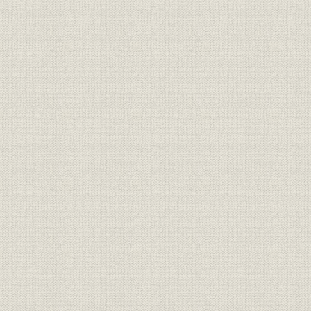
第7章 占領軍の進駐と戦後の混乱(昭和20年~25年)
第1節 敗戦と財閥解体
第2節 危機に見舞われた事業基盤
第3節 終戦直後の当社経営
中世の江戸図[村井益男『江戸城』中公新書、昭和39年]
家康入府当時の江戸図[『千代田区史』上、昭和35年]
道三堀の開鑿[鈴木理生『幻の江戸百年』筑摩書房、平成3年]
慶長11、12年の江戸城普譜[前掲『幻の江戸百年』]
江戸城の完成[鈴木理生『千代田区の歴史』名著出版、昭和53年]
江戸城築城略年表
慶長江戸図に基づく丸の内周辺諸大名の配置図[『古図より見たる