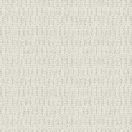
下谷茅町購入家屋見取図[『三菱社誌』]
土地取得状況(明10~18)
丸の内地区公売対象地[『東京市史稿 市街篇』〈第79〉、昭和63年
土地売却代価一覧表[前掲『東京市史稿 市街篇』〈第79〉]
丸の内土地入札区分図[前掲『東京市史稿 市街篇』〈第79〉]
払下地内訳表(明23.3.11)[『三菱社誌』補遺]
丸の内払下地見取図
明治23年払下地賦租一筆限表(明23.7.31、東京市麹町区役所)
明治23年払下地賦租一筆限表(明23.7.31、東京市神田区役所)
坪数訂正願(明23.9.16)
布基礎とクイーンポストトラス[江口敏彦『東京の近代建築』理工