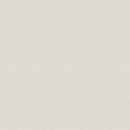
創立から財閥解体へ
口絵
第5章 三菱地所株式会社の誕生(昭和5年~12年)
第1節 世界恐慌の波と丸の内
第2節 「満州国」での事業
第3節 三菱地所株式会社の誕生
第4節 当社独立前後の経営
第6章 太平洋戦争と丸の内(昭和12年~20年)
第1節 丸の内にも戦火の嵐
第2節 丸の内以外での事業展開
第3節 戦時下の当社経営