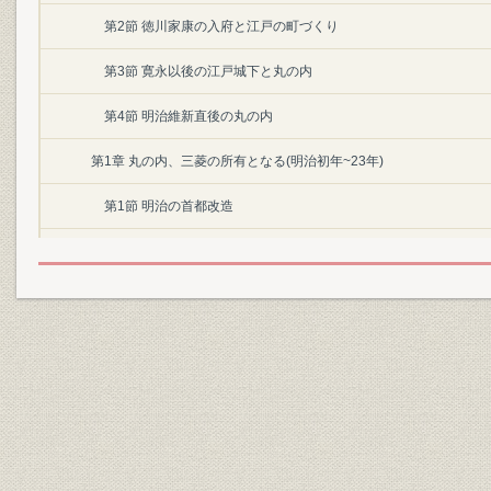
第2節 徳川家康の入府と江戸の町づくり
第3節 寛永以後の江戸城下と丸の内
第4節 明治維新直後の丸の内
第1章 丸の内、三菱の所有となる(明治初年~23年)
第1節 明治の首都改造
第2節 三菱の発祥と不動産業
第3節 丸の内土地の払下げ
第2章 一丁倫敦の完成(明治23年~45年)
第1節 丸の内ビジネス街の計画と建設
第2節 丸の内ビジネス街の開花期
第3節 丸の内以外での不動産経営