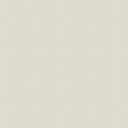
第4節 三菱合資会社の設立と不動産事業経営
第3章 東京駅の開業と第一次世界大戦(大正元年~9年)
第1節 東京駅の開業
第2節 ビジネスエリアの広がり
第3節 第一次世界大戦と丸の内
第4節 分系会社の独立と地所部
第4章 丸ビルの建設と関東大震災(大正9年~昭和5年)
第1節 丸ビルの建設と経営
第2節 関東大震災と首都の復興
第3節 復興計画の完了とインフラ整備
第4節 三菱合資会社地所部時代の経営