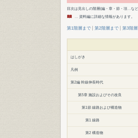
目次は見出しの階層(編・章・節・項…な
… 資料編に詳細な情報があります。
第1階層まで
第2階層まで
第3階
はしがき
凡例
第2編 幹線伸長時代
第5章 施設およびその改良
第1節 線路および構造物
第1 線路
第2 構造物