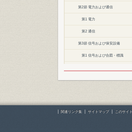
第2節 電力および通信
第1 電力
第2 通信
第3節 信号および保安設備
第1 信号および合図・標識
1 信号
2 合図および標識
第2 保安設備
1 閉塞装置
関連リンク集
サイトマップ
このサイ
2 連動装置
第4節 改良および保守