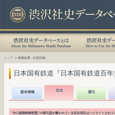
トップ
検索結果 - 社史詳細
日本国有鉄道『日本国有鉄道百年史. 第
目次
基本情報
索引
"RC(遠隔制御装置)"の索引語が書かれている目次項目はハイライトされて