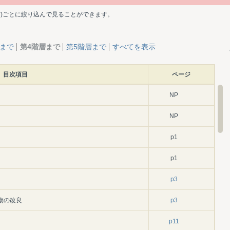
ど)ごとに絞り込んで見ることができます。
層まで
第4階層まで
第5階層まで
すべてを表示
目次項目
ページ
NP
NP
p1
p1
p3
物の改良
p3
p11