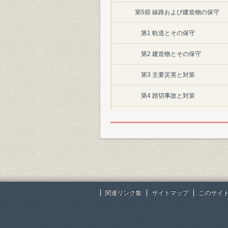
第5節 線路および建造物の保守
第1 軌道とその保守
第2 建造物とその保守
第3 主要災害と対策
第4 踏切事故と対策
第5 新幹線の保守と騒音公害対
第6節 建築
第7章 電気
第1節 電気技術進展の概要
関連リンク集
サイトマップ
このサイ
第2節 電化
第1 電化計画と電化の進展