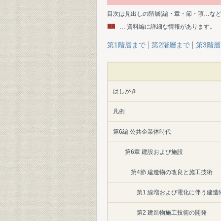
目次は見出しの階層(編・章・節・項…な
… 資料編に詳細な情報があります。
第1階層まで
第2階層まで
第3階
はしがき
凡例
第6編 公共企業体時代
第6章 建設および施設
第4節 建造物の改良と施工技術
第1 線増および電化に伴う建造
第2 建造物施工技術の開発