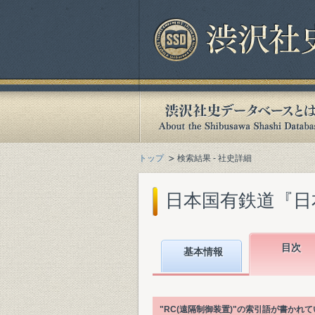
トップ
検索結果 - 社史詳細
日本国有鉄道『日本国
目次
基本情報
"RC(遠隔制御装置)"の索引語が書か