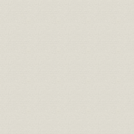
第2 問題解決の方策と努力
第2節 将来への展望
線路名称の変遷(大正9年~昭和48年)