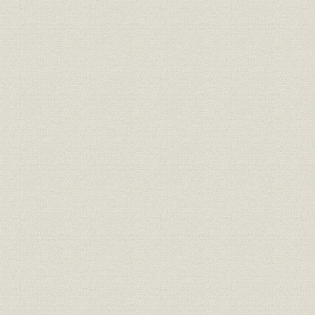
第8 新幹線の信号設備
第8章 工作
第1節 車両
第1 概説
第2 車両の変遷
第3 ブレーキ装置
第2節 工場
第1 概説
第2 工場の変遷
第3 経営の合理化
第4 工場管理