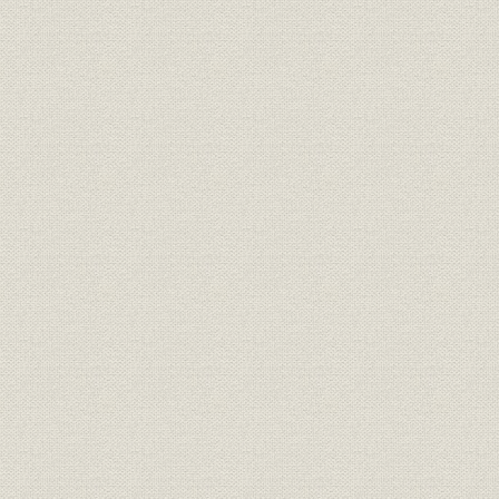
第2 長期計画と電化の進展
第3 電化設備技術の進展
第3節 電力
第1 電力需給
第2 発送電
第3 電灯電力
第4節 通信
第1 有線設備
第2 無線通信設備
第3 電務
第5節 電子技術による情報管理