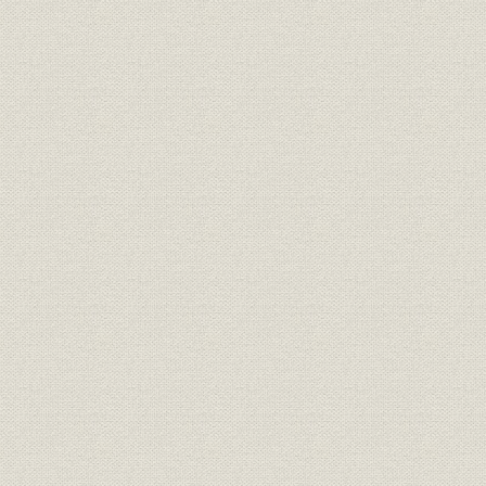
第1 情報化時代と国有鉄道
第2 座席予約システムの自動化
第3 貨物情報システムの自動化
第6節 信号
第1 閉塞装置の変遷
第2 連動装置の変遷
第3 軌道回路の変遷
第4 車内警報装置とATS
第5 CTCとRCの普及
第6 踏切保安装置
第7 ヤード自動化の進展