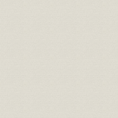
第5 車両の検査修繕
第6 工場の業務
第7 工場設備の改良
第8 車両検修設備の近代化
第9 工場機械の発達
第3節 駅区機械
第1 機械管理の変遷
第2 駅区機械設備
第9章 100年を迎えた国有鉄道
第1節 国有鉄道の現状
第1 国有鉄道の危機