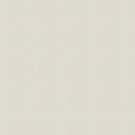
運航実績
資本金・損益
第3節 三井物産の海運業進出
1. 三井物産の設立と石炭
三井物産の設立と発展
三池炭輸出と販売網の拡大
2. 創業期の海運業
石炭輸送の社船
用船活動の展開
日本人船長の採用と保険
3. 業績