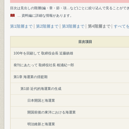
目次は見出しの階層(編・章・節・項…など)ごとに絞り込んで見ることがで
… 資料編に詳細な情報があります。
第1階層まで
第2階層まで
第3階層まで
第4階層まで
すべて
目次項目
100年を回顧して 取締役会長 近藤鎮雄
発刊にあたって 取締役社長 相浦紀一郎
第1章 海運業の揺籃期
第1節 近代的海運業の生成
日本開国と海運業
開国前後の東洋における海運業
明治維新と海運業