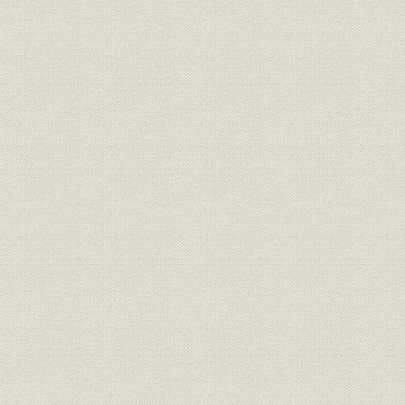
三井物産の営業拡大
船舶部の設置
御用船徴用と航海奨励金
2. 海運業の展開
石炭輸送の拡大
その他の貨物の輸送
戦隊の整備
港湾その他の改善
合理化と船員対策
3. 業績
第3章 第1次大戦期における飛躍