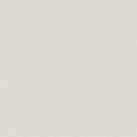
運航実績
第2章 海運市場の拡大
第1節 日清・日露戦争と海運業
日本海運業の拡大
社船の遠洋航路への進出
社外船主の台頭と三井物産
第2節 大阪商船の発展
1. 経営の近代化
中橋徳五郎の積極策
人材の登用
2. 戦争と航路の拡充