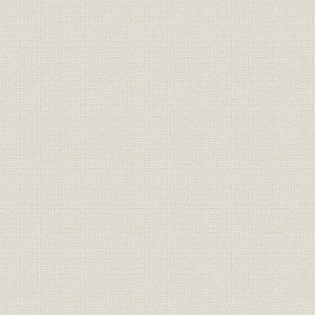
在来航路における活躍
船隊の拡充と用船
大戦下の労務対策
関連事業の拡大
3. 業績
運航実績
収支と利益
積立金と特別減価償却
増資
第3節 三井物産船舶部の拡充
1. 第1次世界大戦と三井物産