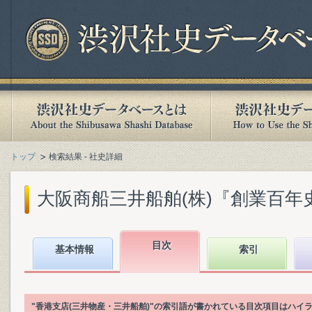
トップ
検索結果 - 社史詳細
大阪商船三井船舶(株)『創業百年史. [
目次
基本情報
索引
"香港支店(三井物産・三井船舶)"の索引語が書かれている目次項目はハイ