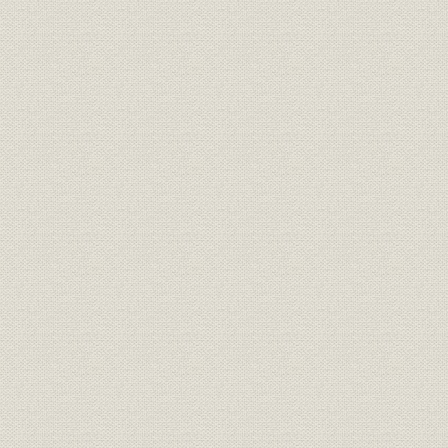
台湾航路の開設
韓国・清国・その他近海航路
日清汽船・朝鮮郵船の設立
北米航路の開設と船舶の建造
予備員制度の確立
3. 業績
運航実績
収支と利益
社債
第3節 三井物産船舶部の設立
1. 三井物産の発展と船舶部