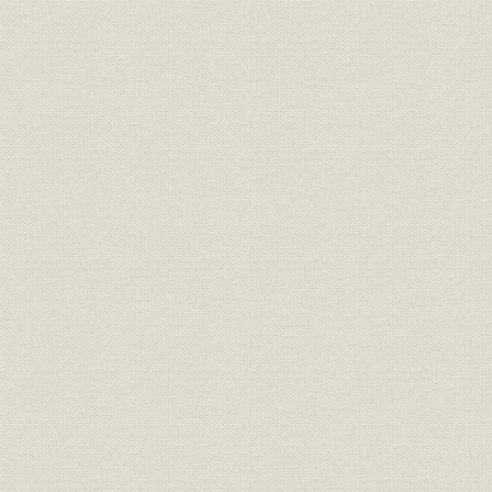
第1節 大戦ブームと日本海運
海運ブームと社船航路の伸張
社外船の飛躍的発展
日本船主協会と日本会員組合
第2節 大阪商船の遠洋航路伸張
1. 第1次世界大戦と大阪商船
堀啓次郎と大戦への対応
組織の整備
2. 海外航路の飛躍
遠洋航路の拡充