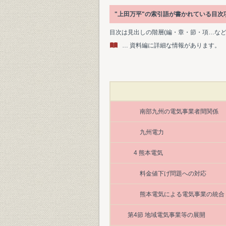
"上田万平"の索引語が書かれている目
目次は見出しの階層(編・章・節・項…な
… 資料編に詳細な情報があります。
南部九州の電気事業者間関係
九州電力
4 熊本電気
料金値下げ問題への対応
熊本電気による電気事業の統合
第4節 地域電気事業等の展開