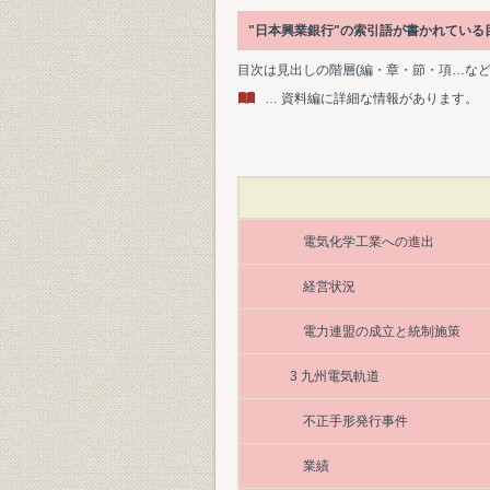
"日本興業銀行"の索引語が書かれてい
目次は見出しの階層(編・章・節・項…な
… 資料編に詳細な情報があります。
電気化学工業への進出
経営状況
電力連盟の成立と統制施策
3 九州電気軌道
不正手形発行事件
業績