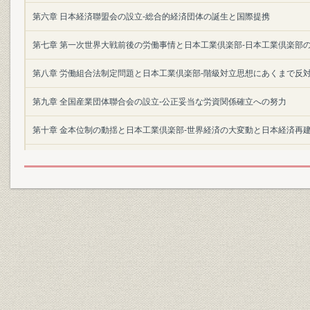
第六章 日本経済聯盟会の設立-総合的経済団体の誕生と国際提携
第七章 第一次世界大戦前後の労働事情と日本工業倶楽部-日本工業倶楽部
第八章 労働組合法制定問題と日本工業倶楽部-階級対立思想にあくまで反
第九章 全国産業団体聯合会の設立-公正妥当な労資関係確立への努力
第十章 金本位制の動揺と日本工業倶楽部-世界経済の大変動と日本経済再
第十一章 ソーシャル・ダンピング問題とブロック経済体制の進展-国際親
する日本工業倶楽部の協力
第十二章 非常時局の進展と日本工業倶楽部-苦悩の中に最善を尽した経済
第十三章 太平洋戦争と日本工業倶楽部-時局への諦観と戦争協力
第十四章 連合軍の対日占領政策と日本工業倶楽部-財界再建と日本工業倶
第十五章 経済諸団体の動揺と日本工業倶楽部-占領行政即応態勢の整備