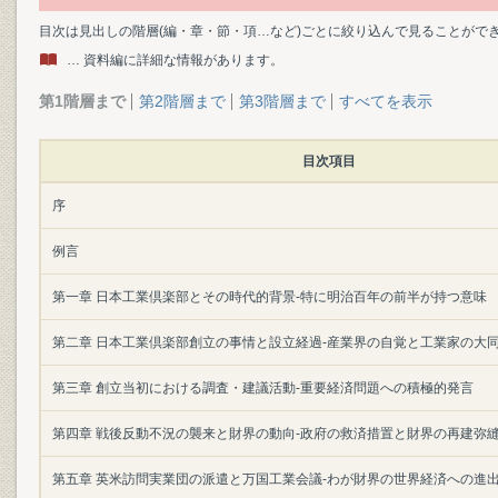
目次は見出しの階層(編・章・節・項…など)ごとに絞り込んで見ることがで
… 資料編に詳細な情報があります。
第1階層まで
第2階層まで
第3階層まで
すべてを表示
目次項目
序
例言
第一章 日本工業倶楽部とその時代的背景-特に明治百年の前半が持つ意味
第二章 日本工業倶楽部創立の事情と設立経過-産業界の自覚と工業家の大
第三章 創立当初における調査・建議活動-重要経済問題への積極的発言
第四章 戦後反動不況の襲来と財界の動向-政府の救済措置と財界の再建弥
第五章 英米訪問実業団の派遣と万国工業会議-わが財界の世界経済への進