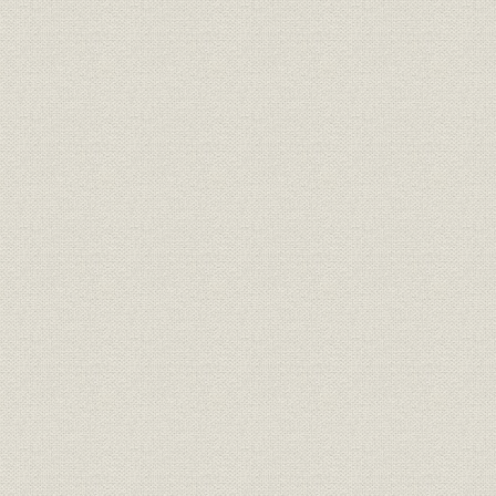
第十六章 戦後の財界事情と日本工業倶楽部-日本工業倶楽部が担った新し
第十七章 講和条約・経済復興と日本工業倶楽部-その変遷の概観と経済団
第十八章 財界の共同事業と日本工業倶楽部-戦後における主なもの
第十九章 経済の高度成長と日本工業倶楽部-経済諸団体の発展と経団連会
第二十章 日本工業倶楽部五十年の歩みの要約と今後の使命-時代の激動に
た創立精神
付録
主要参考図書
年表(主要関係事項を含む)
人名索引