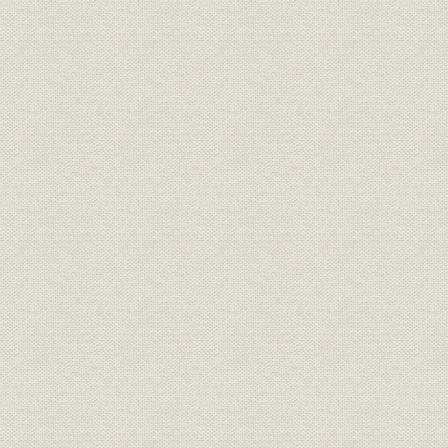
MCC提言とBSK企画プロジェクト
BSK計画―紡織設備の適正規模を求めて
羊毛工場の集約と転換
新興合繊国の台頭
化合繊合理化計画(KGK)
アクリル事業強化計画(AKK)
三 繊維の技術革新
各種合繊の原料転換・技術革新
ポリエステル短繊維の改質技術
「エスパ」の性能アップと訴訟
複合繊維の出現