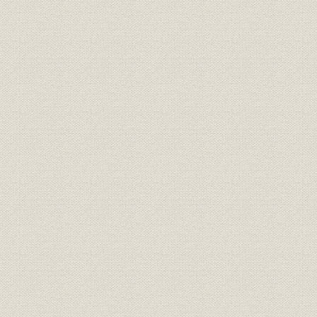
環境安全とPCB
労務問題の移り変わりとオイルショック
創立一〇〇年を迎える
中口絵
第二章 繊維の安定収益構造と非繊維の拡大を目指す 一九八二年(昭和五
年(平成元年)
概要
時代背景
一 経営
トップマネジメントと経営戦略
組織の変遷
二 繊維事業の構造改革