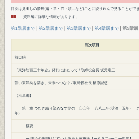
目次は見出しの階層(編・章・節・項…など)ごとに絞り込んで見ることがで
… 資料編に詳細な情報があります。
第1階層まで
第2階層まで
第3階層まで
第4階層まで
第5階層
目次項目
前口絵
『東洋紡百三十年史』発刊にあたって / 取締役会長 坂元竜三
強い東洋紡を築き、未来へつなぐ / 取締役社長 楢原誠慈
【沿革編】
第一章 つむぎ織り染めなす夢の一〇〇年 一八八二年(明治一五年)~一
年)
概要
一 明治の夜明けに立つ大阪紡と三重紡【一八八二~一九一四年】