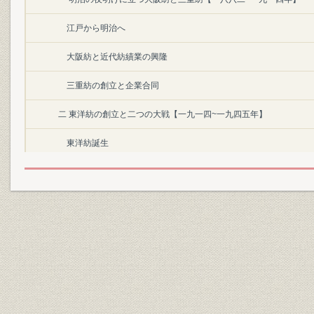
江戸から明治へ
大阪紡と近代紡績業の興隆
三重紡の創立と企業合同
二 東洋紡の創立と二つの大戦【一九一四~一九四五年】
東洋紡誕生
輸出と在華紡
人絹事業への進出と多角化
深夜業の廃止と労務管理
大阪合同紡との合併
戦時統制と戦争の惨禍