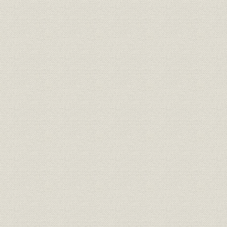
敦賀フイルムと豊科フイルムの設立
日本マグファンの設立と解散
「インラインコート法」の確立
六 急がれる「高機能材」事業の拡大
電子産業への参入計画
情報記録媒体事業への進出と撤退
電子材料・回路事業への進出
機能性樹脂「バイロン」の用途拡大
エンジニアリングプラスチック事業の基盤確立
ペットボトル事業への参入
印刷材料事業の確立