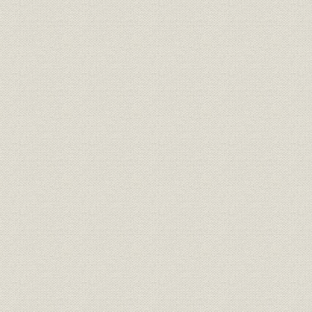
三 焦土からよみがえり合繊への道へ【一九四五~一九六六年】
紡績復元と加工品・羊毛
化繊の復元と拡張
労務管理の民主化
合成繊維への道
綿不況からの脱出と加工品・羊毛その後
呉羽紡との合併
四 非繊維事業への展開【一九六六~一九八二年】
日米繊維交渉
合繊の強化
プラスチック・生化学への展開