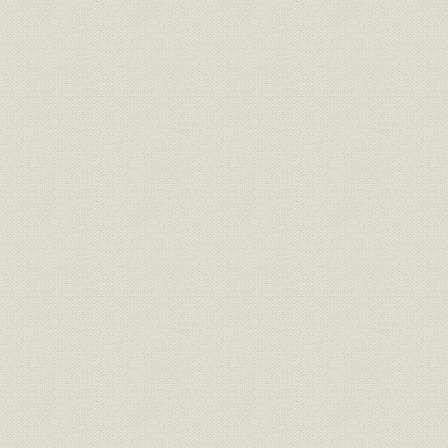
自動車資材用糸・布事業の展開
スパンボンドの製品・生産技術の多様化
アクリル資材事業の再構築
「ダイニーマ」誕生
AC事業の堅調な拡大
七 バイオ・医薬事業の模索
バイオ事業の礎
遺伝子組換え技術と検査薬
血栓溶解剤の生産開始と新薬申請
八 期待の膜事業
逆浸透膜事業の開始