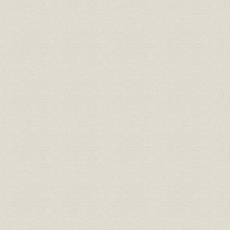
「衣服内気候」シミュレーション装置
染色技術と綿花検品技術のシステム化
手編毛糸情報管理システム
・暮らしの中に生きる東洋紡 快適衣服の草分け「衣服内気候」
四 実る繊維の開発とバブル景気の追い風をうけて
縫製事業への進出
天然繊維ブームと超長繊維綿スーピマ
ニット生地コンバーターとしての発展
ゴルフブームにのって―「マンシングウェア」の展開
五 拡大するフィルム事業
フィルム素材の広がり