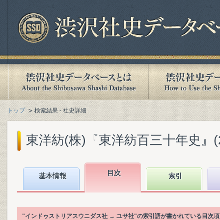
トップ
検索結果 - 社史詳細
東洋紡(株)『東洋紡百三十年史』(201
目次
基本情報
索引
"インドゥストリアスウニダス社 → ユサ社"の索引語が書かれている目次