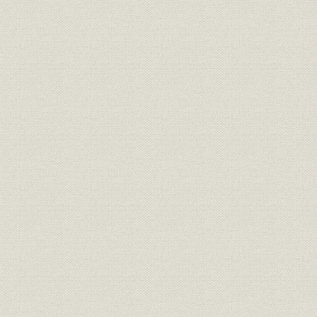
第2節 生産規模の拡大(春日井工場)
1. クラフト紙工場の充実
2. 塗工紙設備の拡充
3. ティシュ事業に参入
4. 6号マシンの稼働とコンピュータ制御
第3節 量的拡大への対応(苫小牧工場)
1. 新1号マシンの稼働
2. 新2号マシンの稼働と第4期近代化調査の実施
3. 世界一の新聞用紙専抄工場へ
第4節 原料対策の新たな展開
1. チップ利用の増大と海外チップの輸入開始