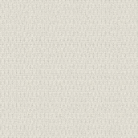
表1-3 第2工場(春日井工場)の建設工事概要
図1-1 第2工場(春日井工場)建設業務組織図(1951年3月31日当時)
表1-4 北海道社有林30か年経営計画の大綱
表1-5 内地社有林30か年造成計画
表1-6 新労組結成当時の各労組の組織状況
第2章 近代化を推進 1961年-1973年
第1節 企業体質を強化
1. 高度経済成長下の紙パルプ産業
2. 経営体質の強化を目指して
3. 経営近代化を推進