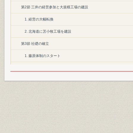
第2節 三井の経営参加と大規模工場の建設
1. 経営の大幅転換
2. 北海道に苫小牧工場を建設
第3節 社礎の確立
1. 藤原体制のスタート
2. 業容の拡大
第4節 業界上位3社の大型合併
1. 2社並立から3社鼎立競合へ
2. 大「王子製紙」の誕生
第5節 戦中・戦後の激浪
1. 戦時下の経営