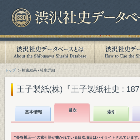
トップ
検索結果 - 社史詳細
王子製紙(株)『王子製紙社史 : 1873-2
目次
基本情報
索引
"長谷川正一"の索引語が書かれている目次項目はハイライトされています