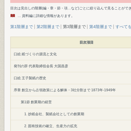
目次は見出しの階層(編・章・節・項…など)ごとに絞り込んで見ることがで
… 資料編に詳細な情報があります。
第1階層まで
第2階層まで
第3階層まで
第4階層まで
すべて
目次項目
口絵 紙づくりの源流と文化
発刊の辞 代表取締役会長 大国昌彦
口絵 王子製紙の歴史
序章 創立から占領政策による解体・3社分割まで 1873年-1949年
第1節 創業期の経営
1. 抄紙会社、製紙会社としての創業期
2. 固有技術の確立、生産力の拡充