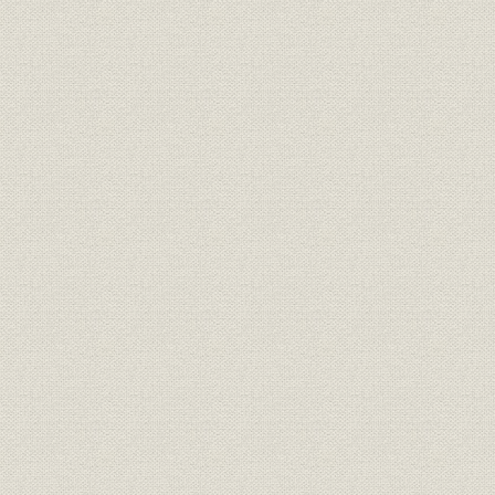
表序-9 野田工場建設当初の主要設備
表序-10 1933年度品種別紙生産量
表序-11 3社合併時の抄紙設備能力
図序-3 戦時中の当社工場および傍系会社所在地
図序-4 当社の南方工場進出地域図
表序-12 紙およびパルプの生産量と販売量
表序-13 戦後喪失した主な海外資産一覧
表序-14 終戦時の外地従業員数
表序-15 外地従業員の地域別死亡者数
表序-16 第2会社への現物出資資産一覧
表序-17 新生3社の設備能力