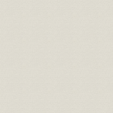
2. 占領下、連合国による王子製紙の解体
図序-1 王子工場周辺図(1883年頃)
表序-1 開業当時の日本国内の抄紙設備能力
図序-2 気田・中部両工場周辺図(「王子製紙気田工場おぼえ書」より)
表序-2 中部工場主要設備・施設
表序-3 当社が建設した水力発電所一覧
表序-4 苫小牧工場建設当初の主要設備
表序-5 苫小牧工場建設工事の予算決算対比
表序-6 用紙の国内および当社製造高と当社構成比(1905~1913年)
表序-7 大泊工場建設当社の主要設備
表序-8 豊原工場建設当社の主要設備