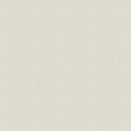
1. 原木対策の見直し
2. 広葉樹の伐採と利用促進
第4節 長期労働争議と新しい労使関係の確立
1. 労働組合の発足と初期の労使関係
2. 労使関係正常化への動き
3. 新しい労使関係の確立
第5節 近代化へ向けて
1. 研究体制の整備
2. 経営の近代化
表1-1 苫小牧製紙発足時の生産設備とその能力
表1-2 業績の推移(1949~1961年度)