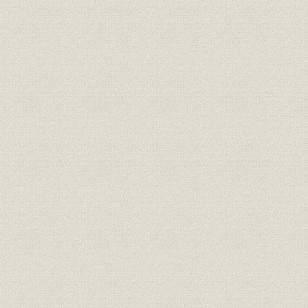
第1章 苫小牧製紙の発足から王子製紙へ 1949年-1961年
第1節 新会社としての経営基盤の整備
1. 発足時の苫小牧製紙
2. 増産への取組み
3. 第2工場としての春日井工場の建設
4. 管理・販売体制の近代化
5. 藤原銀次郎翁の逝去
第2節 増産計画の実施
1. 苫小牧工場増産体制の整備
2. 春日井工場の設備拡張
第3節 木材資源対策と広葉樹活用への取組み