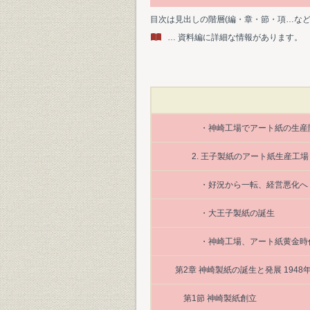
目次は見出しの階層(編・章・節・項…な
… 資料編に詳細な情報があります。
・神崎工場でアート紙の生産
2. 王子製紙のアート紙生産工
・好況から一転、経営悪化へ
・大王子製紙の誕生
・神崎工場、アート紙黄金時
第2章 神崎製紙の誕生と発展 1948年
第1節 神崎製紙創立