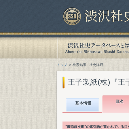
トップ
検索結果 - 社史詳細
王子製紙(株)『王子
目次
基本情報
"藤原銀次郎"の索引語が書かれている