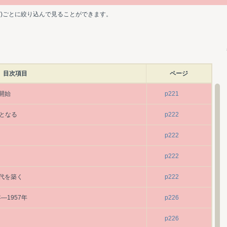
ど)ごとに絞り込んで見ることができます。
目次項目
ページ
開始
p221
場となる
p222
p222
p222
代を築く
p222
―1957年
p226
p226