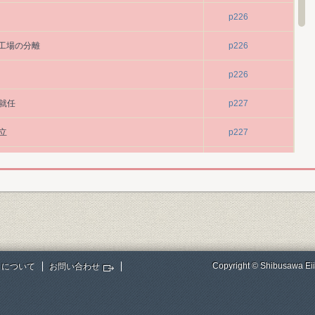
p226
工場の分離
p226
p226
の就任
p227
設立
p227
p227
p231
p231
p231
Copyright © Shibusawa Eii
トについて
お問い合わせ
を確立
p232
p232