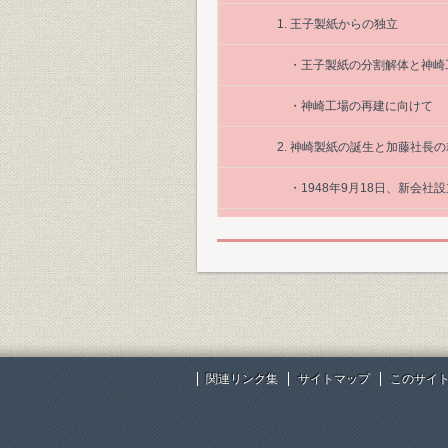
1. 王子製紙からの独立
・王子製紙の分割解体と神崎
・神崎工場の再建に向けて
2. 神崎製紙の誕生と加藤社長
・1948年9月18日、新会社
・無一文からの出発
・アート原紙の生産始まる
3. パルプの生産開始
・GP設備の建設
関連リンク集
サイトマップ
このサイ
・SP設備の建設で一貫体制
・原木対策への取組み