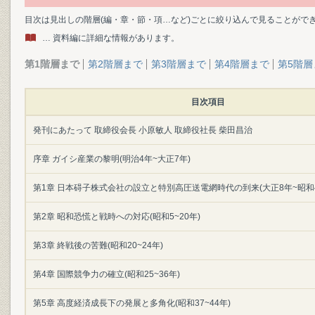
目次は見出しの階層(編・章・節・項…など)ごとに絞り込んで見ることがで
… 資料編に詳細な情報があります。
第1階層まで
第2階層まで
第3階層まで
第4階層まで
第5階層
目次項目
発刊にあたって 取締役会長 小原敏人 取締役社長 柴田昌治
序章 ガイシ産業の黎明(明治4年~大正7年)
第1章 日本碍子株式会社の設立と特別高圧送電網時代の到来(大正8年~昭和
第2章 昭和恐慌と戦時への対応(昭和5~20年)
第3章 終戦後の苦難(昭和20~24年)
第4章 国際競争力の確立(昭和25~36年)
第5章 高度経済成長下の発展と多角化(昭和37~44年)