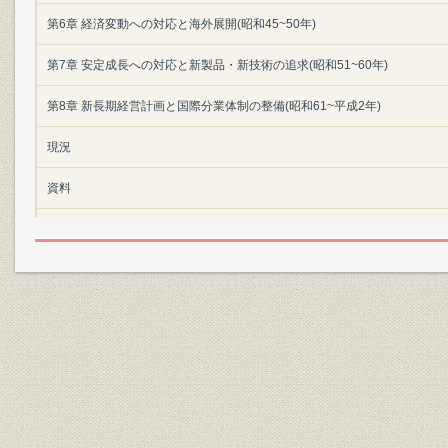
第6章 経済変動への対応と海外展開(昭和45~50年)
第7章 安定成長への対応と新製品・新技術の追求(昭和51~60年)
第8章 新長期経営計画と国際分業体制の整備(昭和61~平成2年)
現況
資料
年表
索引
図表一覧
主要参考文献
あとがき
図表一覧