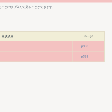
ど)ごとに絞り込んで見ることができます。
目次項目
ページ
p338
p338