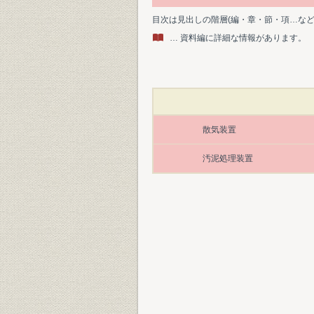
目次は見出しの階層(編・章・節・項…な
… 資料編に詳細な情報があります。
散気装置
汚泥処理装置