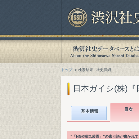
トップ
検索結果 - 社史詳細
日本ガイシ(株)『日
目次
基本情報
"「NGK曝気装置」"の索引語が書かれ