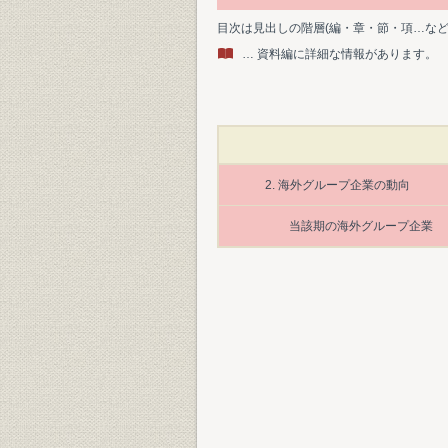
目次は見出しの階層(編・章・節・項…な
… 資料編に詳細な情報があります。
2. 海外グループ企業の動向
当該期の海外グループ企業