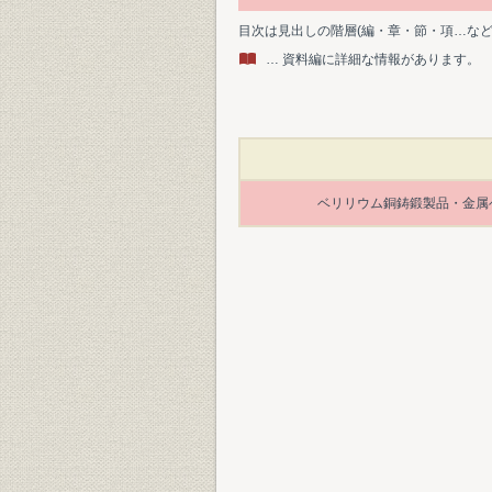
目次は見出しの階層(編・章・節・項…な
… 資料編に詳細な情報があります。
ベリリウム銅鋳鍛製品・金属