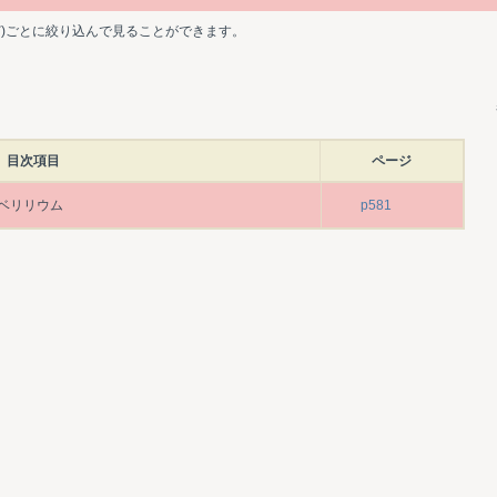
ど)ごとに絞り込んで見ることができます。
目次項目
ページ
ベリリウム
p581