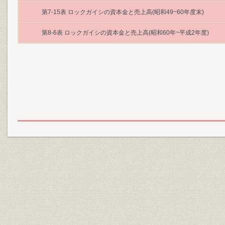
第7‐15表 ロックガイシの資本金と売上高(昭和49~60年度末)
第8‐6表 ロックガイシの資本金と売上高(昭和60年~平成2年度)