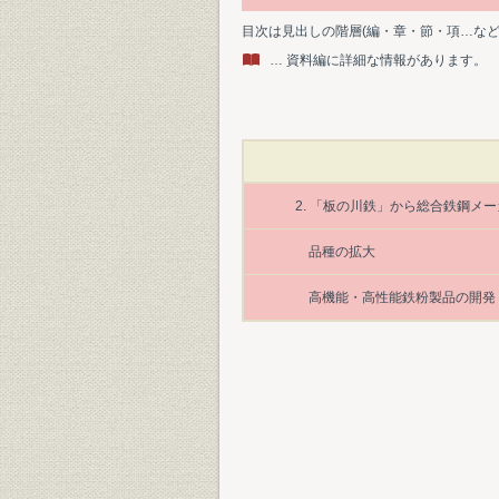
目次は見出しの階層(編・章・節・項…な
… 資料編に詳細な情報があります。
2. 「板の川鉄」から総合鉄鋼メ
品種の拡大
高機能・高性能鉄粉製品の開発