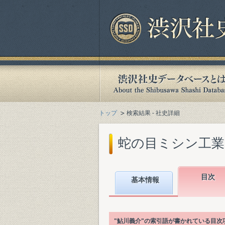
トップ
検索結果 - 社史詳細
蛇の目ミシン工業(
目次
基本情報
"鮎川義介"の索引語が書かれている目