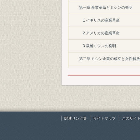
第一章 産業革命とミシンの発明
1 イギリスの産業革命
2 アメリカの産業革命
3 裁縫ミシンの発明
第二章 ミシン企業の成立と女性解放
1 大量生産方式とミシン
2 アメリカのミシンメーカー
3 ヨーロッパのミシンメーカー
4 ミシンと女性解放
関連リンク集
サイトマップ
このサイ
第三章 日本へ渡来した裁縫ミシン
1 日本へ入ってきたミシン第一号