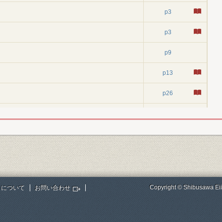
p3
p3
p9
p13
p26
p26
p34
p46
p52
Copyright © Shibusawa Eii
トについて
お問い合わせ
p59
p59