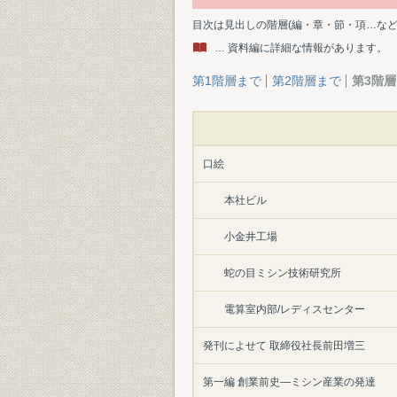
目次は見出しの階層(編・章・節・項…な
… 資料編に詳細な情報があります。
第1階層まで
第2階層まで
第3階
口絵
本社ビル
小金井工場
蛇の目ミシン技術研究所
電算室内部/レディスセンター
発刊によせて 取締役社長前田増三
第一編 創業前史―ミシン産業の発達