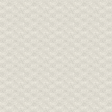
ペリー、二度目の来航
日米和親条約の調印
将軍の寡婦、ミシンをもてあそぶ
2 日本の開国
ハリス総領事の来日
日米修好条約の調印
ハリス、日普間を斡旋する
3 中浜万次郎とミシン
海を渡る遣米使節
使節一行、はじめてミシンをみる
批准書交換