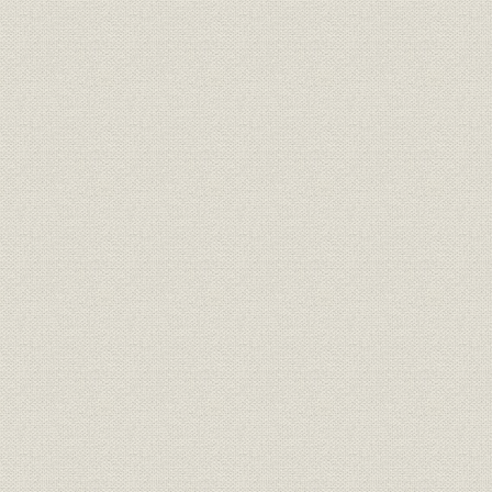
万次郎、ミシンを買う
4 幕末の洋装化
横浜開港
ドイツ商社の進出
横浜初期の貿易
西洋風俗の流入
洋式服装の先駆者
陸海軍の制服、洋服となる
居留地とミシン
ミシンの広告