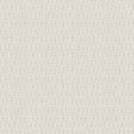
5 明治初期・文明開化の頃―殖産工業とミシン―
ミシンの見世物
洋服採用の勅語
洋服屋と仕立教授
朝田商店
殖産興業と工部省
大久保利通の内務省とその勧業政策
内国勧業博覧会にミシン出品さる
西南の役と洋服業界の確立
左口鉄蔵のミシン
第四章 日本産業の発達と女性の洋装化