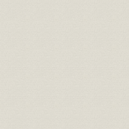
3 ヨーロッパのミシンメーカー
ヨーロッパのミシン企業成立
ヨーロッパの主要メーカー
4 ミシンと女性解放
婦人解放運動の歴史
ミシンが婦人に与えた影響
ミシンと既製服
第三章 日本へ渡来した裁縫ミシン
1 日本へ入ってきたミシン第一号
日本へ入った第一号
幕末の極東情勢とペリー艦隊の来航