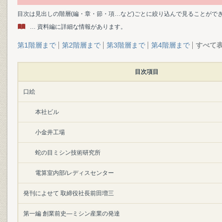
目次は見出しの階層(編・章・節・項…など)ごとに絞り込んで見ることがで
… 資料編に詳細な情報があります。
第1階層まで
第2階層まで
第3階層まで
第4階層まで
すべて
目次項目
口絵
本社ビル
小金井工場
蛇の目ミシン技術研究所
電算室内部/レディスセンター
発刊によせて 取締役社長前田増三
第一編 創業前史―ミシン産業の発達