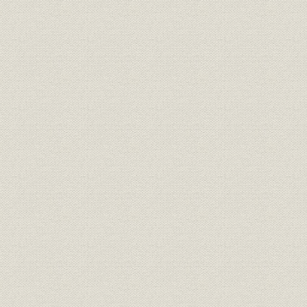
ミシンの“生産時代”
工作機械の発達
精密測定器の発達
大量生産方式
エリ・ホイットニーの功績
ミシンの大量生産方式
2 アメリカのミシンメーカー
ミシン企業の成立
めざましい発展
アメリカミシンの海外輸出
アメリカの主要ミシンメーカー