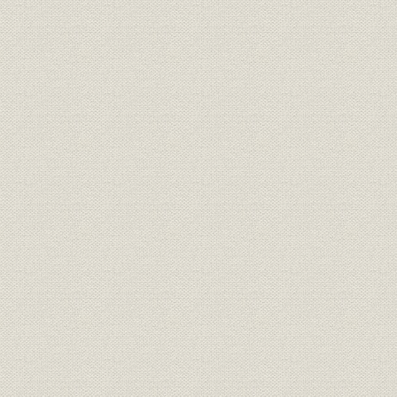
3 裁縫ミシンの発明
3-1 ヨーロッパのミシン発明
トーマス・セントの環縫ミシン
バルテルミー・チモニエと環縫ミシンの完成
3-2 アメリカのミシン発明
ハントと本縫ミシンの発明
エリアス・ホウと本縫ミシンの実用化
ウィルソンの回転カマ式ミシン
アイザック・シンガーとI・M・シンガー社
第二章 ミシン企業の成立と女性解放
1 大量生産方式とミシン