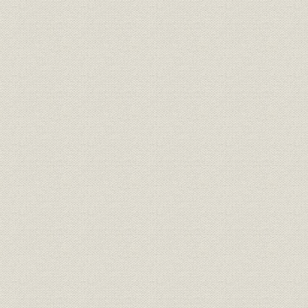
[1] 技術の継承と発展
[2] 市場ニーズへの対応
[3] よみがえる溶解炉の火
3 ニコンカメラの誕生
[1] カメラの生産に着手
[2] ニコンカメラの発売
[3] 厳しい検査の眼
[4] 脚光を浴びるニコンとニッコール
[5] ニコンS2へと発展
4 新しい日本光学へ
[1] 販路づくりと「ニッコールクラブ」の結成