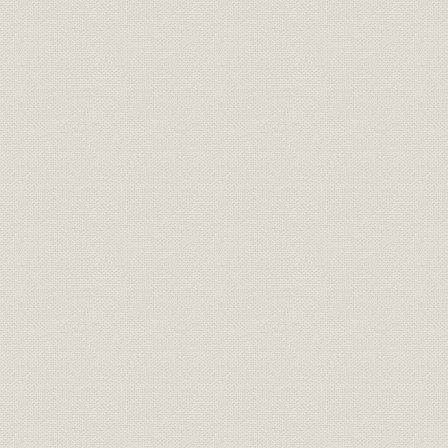
[4] 生産の近代化
[5] 新人事制度へ
5 技術の蓄積と開花
[1] 超高解像力レンズ「ウルトラマイクロ・ニッコール」の開発
[2] 光学・精密機械技術の成果
[3] 新種光学ガラスの時代へ
第5章 高度成長と企業内容の充実 昭和41年~昭和48年
1 事業の躍進
[1] 売上げ好調な一眼レフカメラ「ニコマート」と交換レンズ
[2] 生産拠点の拡充
[3] 生産方式の高度化