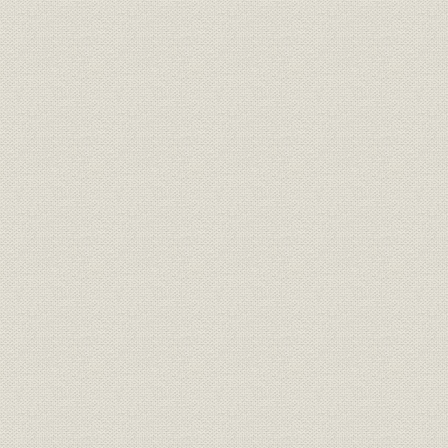
[3] システムを支えるニッコールレンズ
3 世界のニコンへ
[1] 市場のすそ野を広く―カメラ
[2] 東京オリンピックとニコン
[3] 製品と販路の布石―光学機器・眼鏡
[4] 海外販売網の伸展
4 経営組織の近代化
[1] 業績の急伸
[2] 事業部制の採用
[3] 研究体制の強化