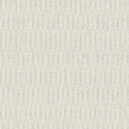
[2] エーレンライヒとの固い握手
[3] 業績の急回復
第4章 企業近代化への対応 昭和30年~昭和40年
1 品質第一のもとに
[1] 最高級カメラ「ニコンSP」の発売
[2] 総合光学機械メーカーとして
[3] 品質管理の推進
[4] 業績低迷の打開へ
2 一眼レフカメラ「ニコンF」の登場
[1] ニコンFシステムの思想
[2] ニコンF発売とFシステムの展開