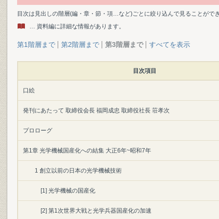
目次は見出しの階層(編・章・節・項…など)ごとに絞り込んで見ることがで
… 資料編に詳細な情報があります。
第1階層まで
第2階層まで
第3階層まで
すべてを表示
目次項目
口絵
発刊にあたって 取締役会長 福岡成忠 取締役社長 荘孝次
プロローグ
第1章 光学機械国産化への結集 大正6年~昭和7年
1 創立以前の日本の光学機械技術
[1] 光学機械の国産化
[2] 第1次世界大戦と光学兵器国産化の加速