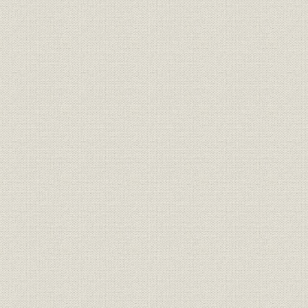
1 増産要請への対応
[1] 大井工場の拡充
[2] 生産拠点の拡大
[3] 人員の増強と技能の養成
[4] 資金調達力の増大
2 戦時下の技術集団
[1] 機械式コンピュータの開発―指揮装置
[2] 大型光学兵器の開発
[3] 数々の軍用光学機械
[4] 自由な研究風土
[5] 光学ガラスの増産