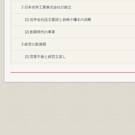
2 日本光学工業株式会社の創立
[1] 光学会社設立要請と岩崎小彌太の決断
[2] 創業時代の事業
3 経営の新展開
[1] 営業不振と経営立直し
[2] 従業員融和に向けて
4 自主技術の向上
[1] 光学兵器の開発
[2] 写真レンズ「ニッコール」の誕生
[3] 光学ガラス自製への挑戦
第2章 大軍需会社へ 昭和8年~昭和20年