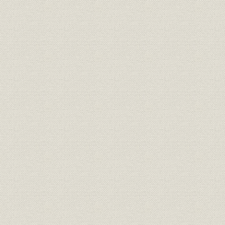
3 敗色濃いなかで
[1] 戦局の悪化と生産の確保
[2] 終戦直前の会社概況
第3章 民需品での復興 昭和20年~昭和29年
1 復興への苦難の道
[1] 事業縮小を断行
[2] 民需転換
[3] 大井・塩尻両工場の生産再開
[4] 占領下での再建整備
[5] 経営危機のふちで
2 光学機器の新たな出発