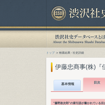
トップ
検索結果 - 社史詳細
伊藤忠商事(株)『伊藤
目次
基本情報
"藤野政次郎"の索引語が書かれている