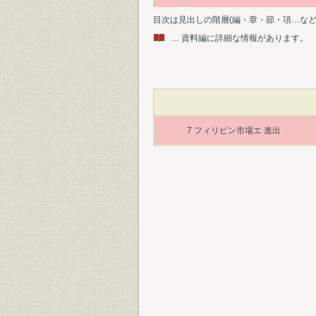
目次は見出しの階層(編・章・節・項…な
… 資料編に詳細な情報があります。
7 フィリピン市場エ 進出