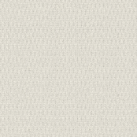
ロンドン出張所の閉鎖
開戦直前のニューヨーク支店
銑鉄輸入中止とボンベイ出張所
金融統制に苦しむ
下坂社長の死と七百五十万円に増資
第五章 第二次世界大戦と日商
超非常時体制
戦時南方諸事業
ジャワの伸鉄工場と製麻事業
シンガポールの製薬工場経営
南方油槽所建設班