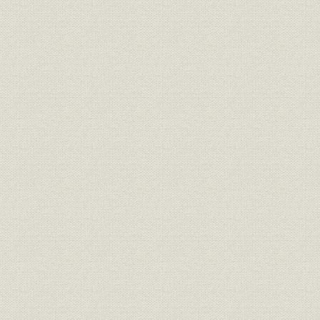
政界荒れる<憲本連盟の出現>
鈴木商店の内紛
政友会の反発
第四章 昭和金融恐慌
片岡蔵相の失言<恐慌のきっかけ>
台銀へのコールマネーの回収
金子直吉と池田成彬
台銀、鈴木の取引断絶
第五章 鈴木商店遂に破綻
借金総額五億円
鈴木商店支払停止