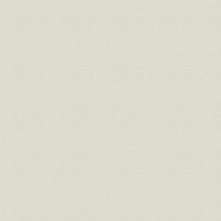
第一章 揺籃期
小さな出発
日本商業から台銀管理へ
印度銑鉄輸入権の継承
カルフォルニア石油輸入権
日商発足と昭和初期の暗雲
第一期純利益金二十六円七十八銭也
ゴムの損失と上海出張所閉鎖
第二章 自力更生への道
ジャワ糖輸入成功と売上高の増加
暗黒の木曜日<世界恐慌>と金解禁