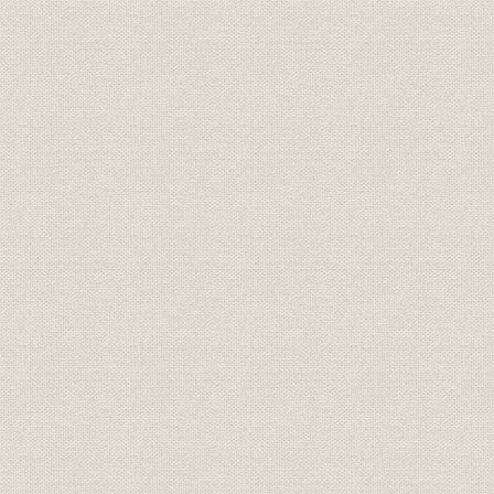
再増資と社員の出征
立花独身者寮完成
本社社屋完成
第四章 戦時体制へ
経済統制の激化
日商稲沢工場の設立<中央毛織株式会社>
日本発条株式会社の設立
中国大陸へ進出
上海支店設置
満州、関東州、朝鮮の事情