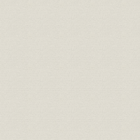
本店破綻と海外支店
支払停止の波紋
台銀救済の勅令案否決<若槻内閣総辞職>
金融恐慌の頂点
第六章 鈴木商店整理と日商の設立
鈴木の取引の分散
新会社設立の腹案
新会社資金集めの苦労
無給の社長が就任
日商株式会社創立総会
戦前篇