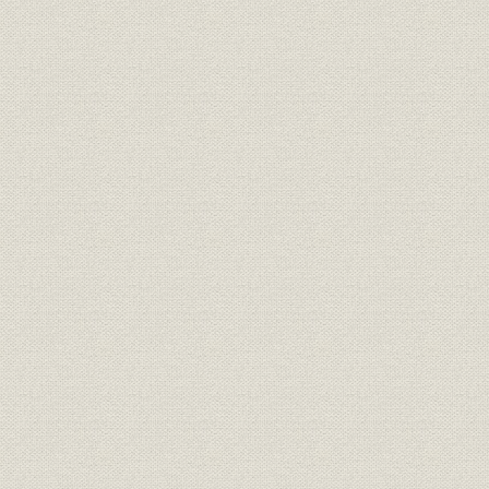
不況との闘争
金解禁再禁止へ
当時の社内貿易研究会
台銀債務の返済
第三章 発展期
増資と鉄鋼取引の基礎
社員生活
軍閥の圧力
東洋フェルト株式会社の設立
海外への進出
日支事変前夜<二・二六事件>