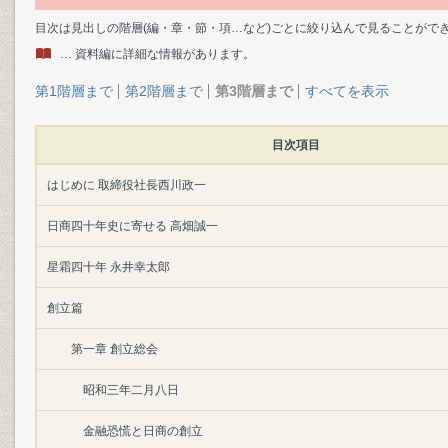
目次は見出しの階層(編・章・節・項…など)ごとに絞り込んで見ることがで
… 資料編に詳細な情報があります。
第1階層まで
第2階層まで
第3階層まで
すべてを表示
目次項目
はじめに 取締役社長西川政一
日商四十年史に寄せる 高畑誠一
星霜四十年 永井幸太郎
創立篇
第一章 創立総会
昭和三年二月八日
金融恐慌と日商の創立