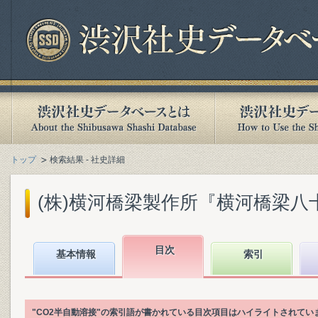
トップ
検索結果 - 社史詳細
(株)横河橋梁製作所『横河橋梁八十年史
目次
基本情報
索引
"CO2半自動溶接"の索引語が書かれている目次項目はハイライトされてい