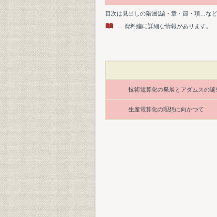
目次は見出しの階層(編・章・節・項…な
… 資料編に詳細な情報があります。
技術電算化の発展とアダムスの誕
生産電算化の理想に向かつて