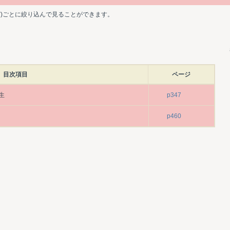
ど)ごとに絞り込んで見ることができます。
目次項目
ページ
生
p347
p460