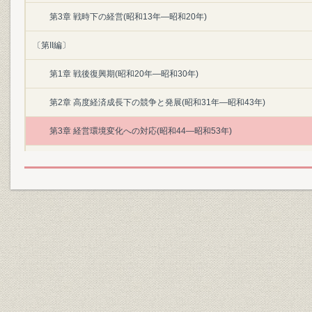
第3章 戦時下の経営(昭和13年―昭和20年)
〔第II編〕
第1章 戦後復興期(昭和20年―昭和30年)
第2章 高度経済成長下の競争と発展(昭和31年―昭和43年)
第3章 経営環境変化への対応(昭和44―昭和53年)
第4章 市場の成熟と国際化のなかの経営(昭和54年―昭和63年)
資料・年表
索引
本文収録図・表一覧
主要参考文献
あとがき