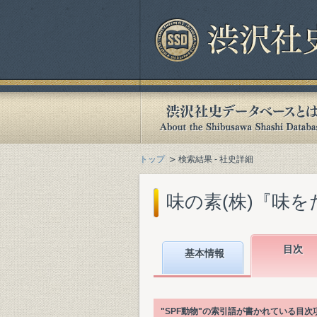
トップ
検索結果 - 社史詳細
味の素(株)『味をた
目次
基本情報
"SPF動物"の索引語が書かれている目