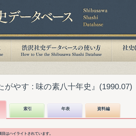
がやす : 味の素八十年史』(1990.07)
索引
年表
資料編
次項目はハイライトされています。