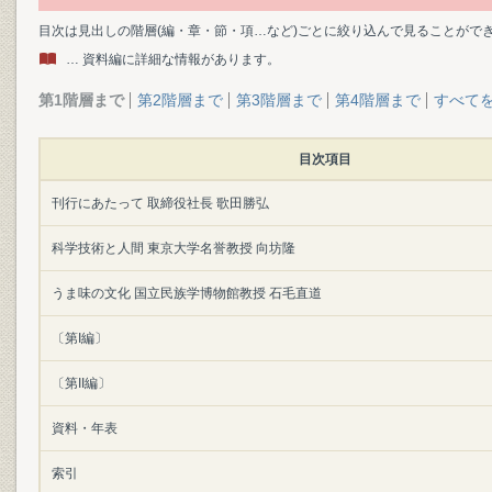
目次は見出しの階層(編・章・節・項…など)ごとに絞り込んで見ることがで
… 資料編に詳細な情報があります。
第1階層まで
第2階層まで
第3階層まで
第4階層まで
すべて
目次項目
刊行にあたって 取締役社長 歌田勝弘
科学技術と人間 東京大学名誉教授 向坊隆
うま味の文化 国立民族学博物館教授 石毛直道
〔第I編〕
〔第II編〕
資料・年表
索引