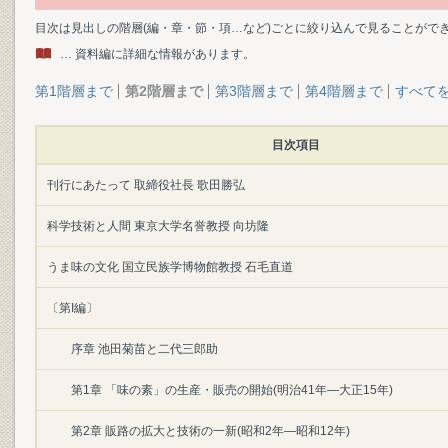
目次は見出しの階層(編・章・節・項…など)ごとに絞り込んで見ることがで
… 資料編に詳細な情報があります。
第1階層まで
第2階層まで
第3階層まで
第4階層まで
すべて
目次項目
刊行にあたって 取締役社長 歌田勝弘
科学技術と人間 東京大学名誉教授 向坊隆
うま味の文化 国立民族学博物館教授 石毛直道
〔第I編〕
序章 池田菊苗と二代三郎助
第1章 「味の素」の生産・販売の開始(明治41年―大正15年)
第2章 販路の拡大と技術の一新(昭和2年―昭和12年)