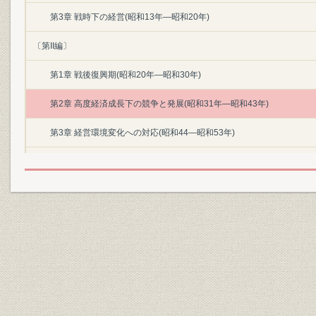
第3章 戦時下の経営(昭和13年―昭和20年)
〔第II編〕
第1章 戦後復興期(昭和20年―昭和30年)
第2章 高度経済成長下の競争と発展(昭和31年―昭和43年)
第3章 経営環境変化への対応(昭和44―昭和53年)
第4章 市場の成熟と国際化のなかの経営(昭和54年―昭和63年)
資料・年表
索引
本文収録図・表一覧
主要参考文献
あとがき