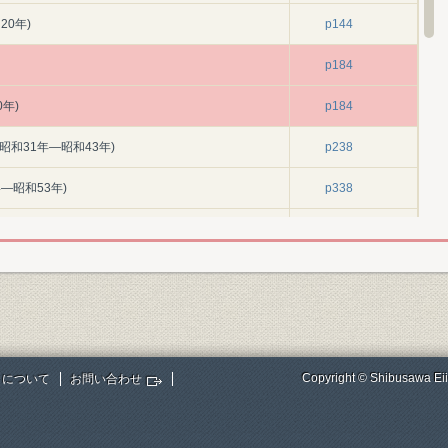
20年)
p144
p184
年)
p184
昭和31年―昭和43年)
p238
―昭和53年)
p338
営(昭和54年―昭和63年)
p484
巻末
巻末
巻末
Copyright © Shibusawa Eii
トについて
お問い合わせ
巻末
NP