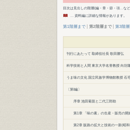
目次は見出しの階層(編・章・節・項…な
… 資料編に詳細な情報があります。
第1階層まで
第2階層まで
第3階
刊行にあたって 取締役社長 歌田勝弘
科学技術と人間 東京大学名誉教授 向坊
うま味の文化 国立民族学博物館教授 石
〔第I編〕
序章 池田菊苗と二代三郎助
第1章 「味の素」の生産・販売の開始
第2章 販路の拡大と技術の一新(昭和