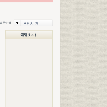
表示切替
全目次一覧
索引リスト