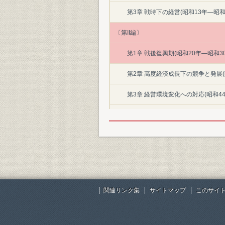
第3章 戦時下の経営(昭和13年―昭和
〔第II編〕
第1章 戦後復興期(昭和20年―昭和30
第2章 高度経済成長下の競争と発展(
第3章 経営環境変化への対応(昭和44
第4章 市場の成熟と国際化のなかの経
資料・年表
索引
本文収録図・表一覧
関連リンク集
サイトマップ
このサイ
主要参考文献
あとがき