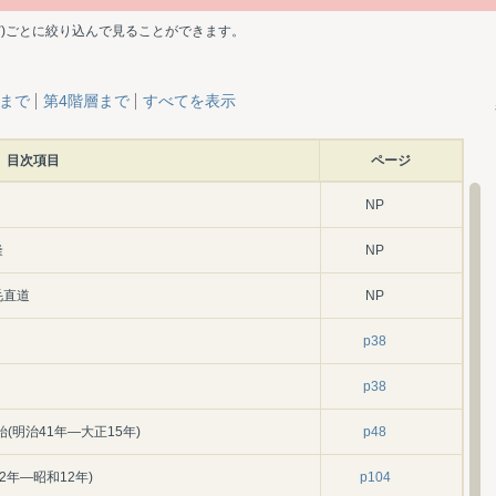
ど)ごとに絞り込んで見ることができます。
層まで
第4階層まで
すべてを表示
目次項目
ページ
NP
隆
NP
毛直道
NP
p38
p38
(明治41年―大正15年)
p48
2年―昭和12年)
p104