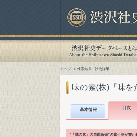
トップ
検索結果 - 社史詳細
味の素(株)『味をた
目次
基本情報
"「味の素」の自由販売"の索引語が書