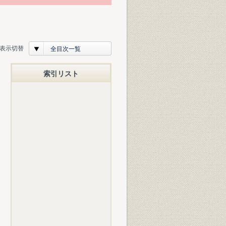
表示切替
全目次一覧
索引リスト