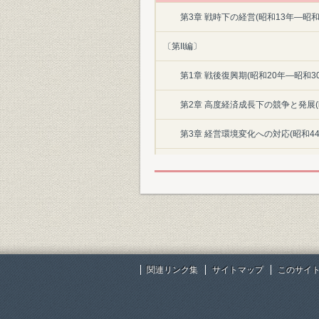
第3章 戦時下の経営(昭和13年―昭和
〔第II編〕
第1章 戦後復興期(昭和20年―昭和30
第2章 高度経済成長下の競争と発展(
第3章 経営環境変化への対応(昭和44
第4章 市場の成熟と国際化のなかの経
資料・年表
索引
本文収録図・表一覧
関連リンク集
サイトマップ
このサイ
主要参考文献
あとがき