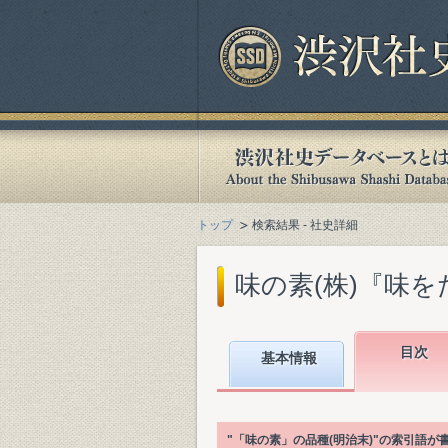
トップ
検索結果 - 社史詳細
味の素(株)『味をた
目次
基本情報
"「味の素」の品種(明治末)"の索引語