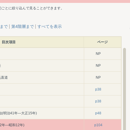
ど)ごとに絞り込んで見ることができます。
層まで
第4階層まで
すべてを表示
目次項目
ページ
NP
隆
NP
毛直道
NP
p38
p38
(明治41年―大正15年)
p48
2年―昭和12年)
p104