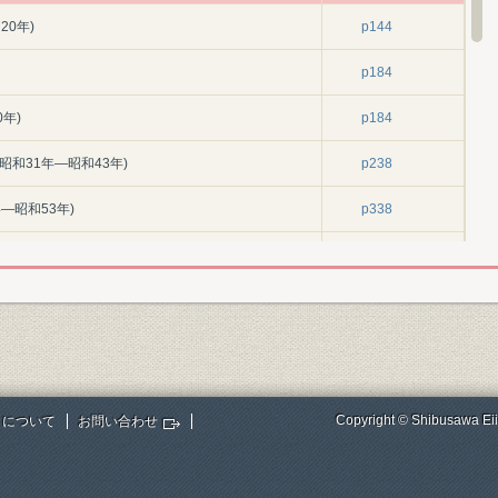
20年)
p144
p184
年)
p184
昭和31年―昭和43年)
p238
―昭和53年)
p338
営(昭和54年―昭和63年)
p484
巻末
巻末
巻末
Copyright © Shibusawa Eii
トについて
お問い合わせ
巻末
NP