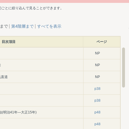
ど)ごとに絞り込んで見ることができます。
層まで
第4階層まで
すべてを表示
目次項目
ページ
NP
隆
NP
毛直道
NP
p38
p38
(明治41年―大正15年)
p48
p48