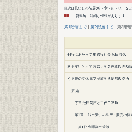
目次は見出しの階層(編・章・節・項…な
… 資料編に詳細な情報があります。
第1階層まで
第2階層まで
第3階
刊行にあたって 取締役社長 歌田勝弘
科学技術と人間 東京大学名誉教授 向坊
うま味の文化 国立民族学博物館教授 石
〔第I編〕
序章 池田菊苗と二代三郎助
第1章 「味の素」の生産・販売の開始
第1節 創業期の苦難