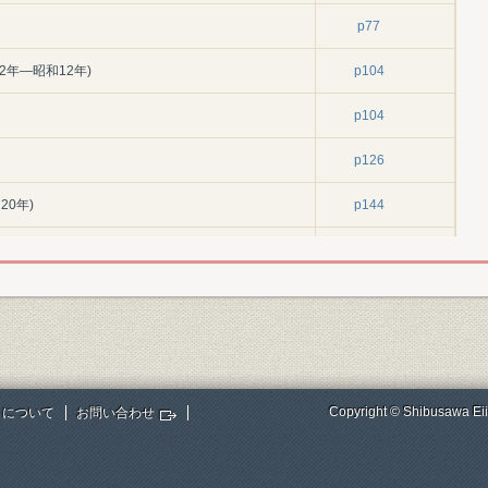
p77
2年―昭和12年)
p104
p104
p126
20年)
p144
p144
p163
p184
年)
p184
Copyright © Shibusawa Eii
トについて
お問い合わせ
p184
p192