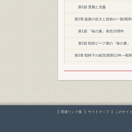
第2節 受難と克服
第2章 販路の拡大と技術の一新(昭和
第1節 「味の素」発売20周年
第2節 戦前ピーク期の「味の素」
第3章 戦時下の経営(昭和13年―昭和
第1節 戦争の影
第2節 軍需生産への全面移行
〔第II編〕
第1章 戦後復興期(昭和20年―昭和30
関連リンク集
サイトマップ
このサイ
第1節 荒廃から発展へ
第2節 戦後統制のもとで