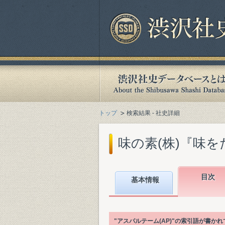
トップ
検索結果 - 社史詳細
味の素(株)『味をた
目次
基本情報
"アスパルテーム(AP)"の索引語が書