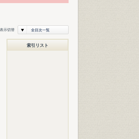
表示切替
全目次一覧
索引リスト