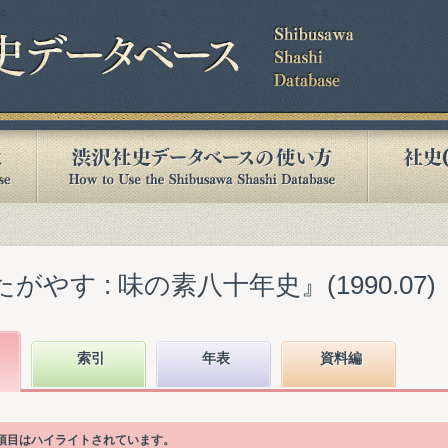
がやす : 味の素八十年史』(1990.07)
索引
年表
資料編
次項目はハイライトされています。