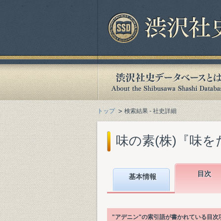
トップ
検索結果 - 社史詳細
味の素(株)『味をた
目次
基本情報
"アデニン"の索引語が書かれている目