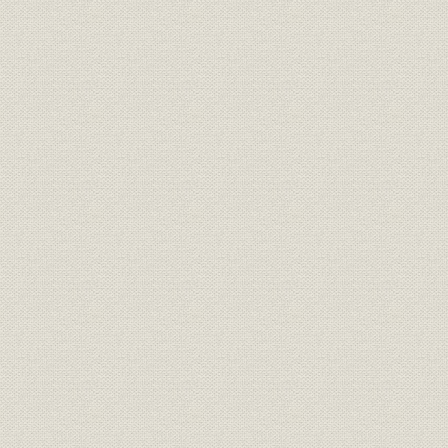
第3節 商品構成の変容と販売体制
第4節 海外事業の拡大
第5節 経営管理・労務と業績の推移
第4章 市場の成熟と国際化のなかの経営(昭和54年―昭和63年)
第1節 市場成熟のなかの経営環境と経営方針
第2節 研究・生産体制における競争力の強化
第3節 販売力の強化と製品分野の多角的拡大
第4節 海外事業の多角化
第5節 組織・人事と業績
資料・年表
索引