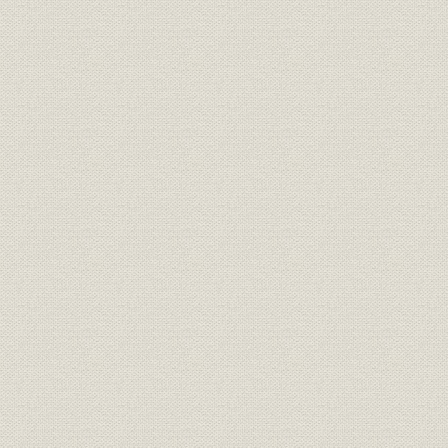
第3節 生産再開と販売
第4節 業績の推移と人事・労務
第2章 高度経済成長下の競争と発展(昭和31年―昭和43年)
第1節 競争の開始と経営規模の拡大
第2節 新製法の工業化と研究開発体制の整備
第3節 多角化と近代的マーケティングの導入
第4節 企業の国際化と海外工場の建設
第5節 業績の推移と人事・労務
第3章 経営環境変化への対応(昭和44―昭和53年)
第1節 安全性問題、石油危機と経営
第2節 研究開発・生産体制の再編と合理化