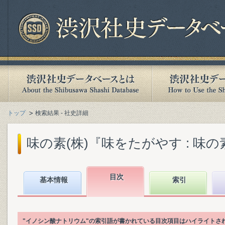
トップ
検索結果 - 社史詳細
味の素(株)『味をたがやす : 味の素八
目次
基本情報
索引
"イノシン酸ナトリウム"の索引語が書かれている目次項目はハイライトさ