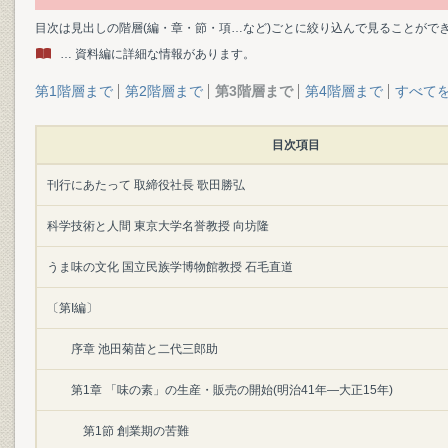
目次は見出しの階層(編・章・節・項…など)ごとに絞り込んで見ることがで
… 資料編に詳細な情報があります。
第1階層まで
第2階層まで
第3階層まで
第4階層まで
すべて
目次項目
刊行にあたって 取締役社長 歌田勝弘
科学技術と人間 東京大学名誉教授 向坊隆
うま味の文化 国立民族学博物館教授 石毛直道
〔第I編〕
序章 池田菊苗と二代三郎助
第1章 「味の素」の生産・販売の開始(明治41年―大正15年)
第1節 創業期の苦難