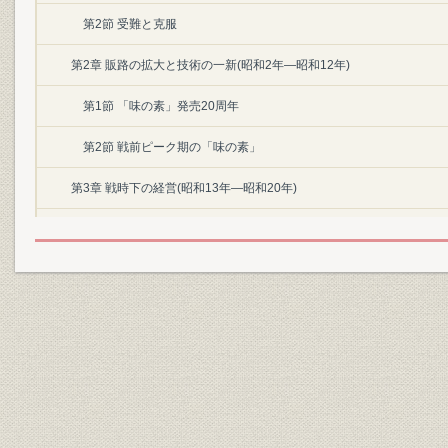
第2節 受難と克服
第2章 販路の拡大と技術の一新(昭和2年―昭和12年)
第1節 「味の素」発売20周年
第2節 戦前ピーク期の「味の素」
第3章 戦時下の経営(昭和13年―昭和20年)
第1節 戦争の影
第2節 軍需生産への全面移行
〔第II編〕
第1章 戦後復興期(昭和20年―昭和30年)
第1節 荒廃から発展へ
第2節 戦後統制のもとで