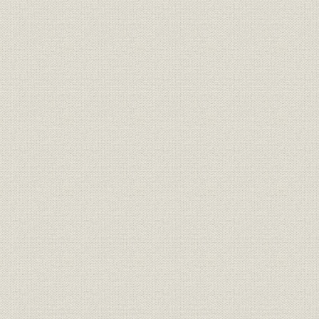
本文収録図・表一覧
主要参考文献
あとがき
【題字】 取締役会長 鈴木三郎助