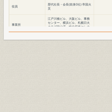
歴代社長・会長(前身3社) 帝国火
役員
災
江戸川橋ビル、大阪ビル、事務
センター、横浜ビル、札幌日火
事業所
クラブ定山渓、総合研修センタ
ー
催し
創業100周年記念式典
社会貢献;広報
サービス
社会貢献
社会貢献・文化活動
定款
日本火災保険株式会社定款
明治25年4