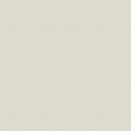
昭和20年3
財務・業績
損益計算書
31日
昭和20年3
財務・業績
利益金処分
31日
昭和20年3
財務・業績;経営
種目別事業成績表I 火災(一般)
31日