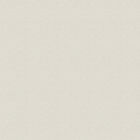
1981年度(
組織;従業員
地方組織と営業職員数の推移
度(平成3年
団体保険・団体年金保険の保有
1981年度(
商品;資産
契約高の推移
年度(平成3
営業職員用の携帯パソコン
営業;設備
[(「カシオDT6000」黒ポケ、白
[1984年(昭
ポケ)]
1981年度(
資産
資産構成(一般勘定)の推移
年度(平成3
1981年度(
資産
増加資産構成(一般勘定)の内訳
度(平成3年
1981年度(