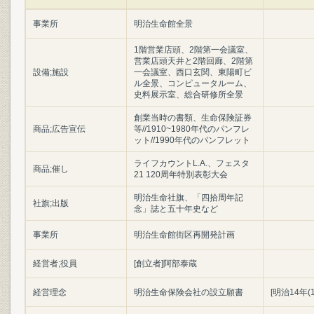
事業所
明治生命館全景
1階営業店頭、2階第一会議室、
営業店頭天井と2階回廊、2階第
設備;施設
一会議室、西口玄関、東陽町ビ
ル全景、コンピュータルーム、
史料展示室、総合研修所全景
創業当時の書類、生命保険証券
商品;広告宣伝
等//1910~1980年代のパンフレ
ット//1990年代のパンフレット
ライフカウントL.A.、フェスタ
商品;催し
21 120周年特別表彰大会
明治生命社旗、「四拾周年記
社旗;出版
念」誌と五十年史など
事業所
明治生命館街区再開発計画
経営者;役員
[創立者]阿部泰蔵
経営理念
明治生命保険会社の設立願書
[明治14年(1