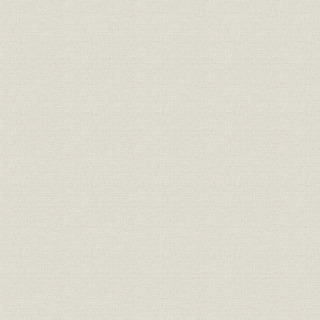
大正10年創設利付保険の新聞広
商品;広告宣伝
大正10年(1
告とパンフレット
職場集団月掛保険のパンフレッ
商品;広告宣伝
[1948年(
ト、月掛保険のパンフレット
ダイヤモンド保険シリーズのパ
商品;広告宣伝
[1969年(
ンフレット
増える年金いきいきと入院特約
商品;広告宣伝
[1979年(
シリーズのパンフレット
団体保険のポスター、団体保険
商品;広告宣伝
[1948年(
のパンフレット
設備
パンチカード穿孔の様子
1960年代
総合オンライン・システムのホ
設備;情報システム
[1977年(昭
スト・コンピュータ
1881年度(
資産
資産構成の推移(株式会社時代)
年度(昭和2
1947年度(