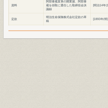
阿部泰蔵直筆の開業届、阿部泰
資料
蔵を頭取に選任した取締役会決
[明治14年(1
議録
明治生命保険株式会社定款の草
定款
[1893年(明
稿
社章
株式会社へ改組した当時の社章
[1893年(明
組織
本店組織
1917年(大
第2次世界大戦時のポスター、
広告宣伝
生命保険会社協会作成の国民貯
[1942年(昭
蓄運動のパンフレット
牧野[亀治郎]第8代社長と稲田
役員
[勤]第9代社長、高木[金次]第10
[1946年(昭
代社長
明治生命保険相互会社の事業免
資料;経営
[1947年(昭
許通知書と登記簿抄本
社章
相互会社の社章
[1947年(昭
事業所;催し
明治生命館の返還式
[1956年(昭