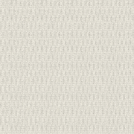
資産
資産構成の推移
年度(昭和3
1955年度(
資産
資産構成の推移
年度(昭和4
1965年度(
資産
資産構成の推移
年度(昭和5
三菱関係の明治生命株式保有状
1914年度(
株式;関係会社
況
度(昭和17
PGL社[(パシフィック・ガーデ
ィアン生命保険)]への経営参加
提携・合併
1976年(昭
を伝える新聞記事(日本経済新
聞、1976年2月11日)
1881年度(
売上
保険契約の推移(株式会社時代)
度(昭和21
保険種類別新契約高の推移(株式
1881年度(
売上;商品
会社時代)
度(昭和21