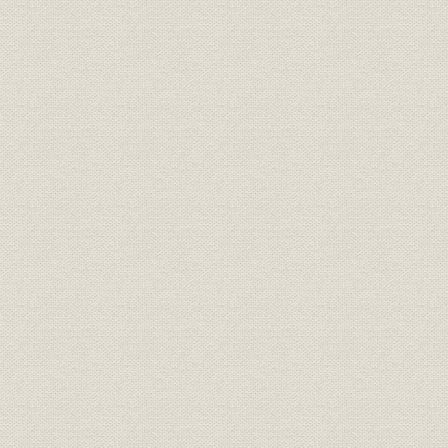
[保有契約・総資産]1兆1千億達
売上;催し
[1962年(昭
成祝賀式典
関[好美]第11代社長と山中[宏]第
役員
[1974年(昭
12代社長
催し
[創業]100周年記念大会
[1981年(
組織
月掛保険部の組織
1952年(昭
組織
外務部の組織
1952年(昭
営業
営業所制度の変遷
1960年代
組織
団体保険部の組織
1949年(昭
設備
明治・大正期の診査器具
第1号生命保険証券(契約者:宇都
販売;経営
宮三郎)
日本3会社生命表と英国17会社
死亡率
[明治11年(
表の死亡率曲線