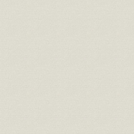
1881年度(
財務・業績
収支等の推移(株式会社時代)
度(昭和21
1947年度(
売上
保険契約の推移
度(昭和56
保険種類別・個人保険新契約の
1947年度(
商品;売上
推移
度(昭和56
1947年度(
財務・業績
収支等の推移
度(昭和56
1981年度(
財務・業績;業界
民間生保会社の主要業績の推移
度(平成3年