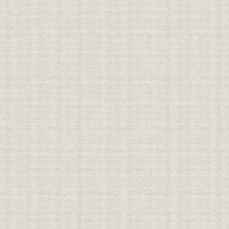
土田[晃透]第13代社長と波多[健
[1982年(
役員
治郎]第14代社長
1990年(平
[V2第二期計画・]フィナンシュ
経営政策
アランスを特集した『社窓』記
1988年(昭
事(1988年11月号)
首都圏業務部の規模(1983年度
事業所;営業
1983年(昭
始)
110フェスティバル 特別表彰大
表彰;催し
[1992年(
会 [於横浜アリーナ]
ダイヤモンド保険ライフと同グ
商品;広告宣伝
[1981年(
ッドライフのパンフレット
ダイヤモンド保険とダイヤモン
1981年度(
商品;売上
ド保険ライフの新契約推移
度(平成3年
1981年度(
商品;売上
個人年金保険新契約の推移
度(平成3年